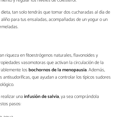
imiento y regular los niveles de colesterol.
tu dieta, tan solo tendrás que tomar dos cucharadas al día de
 aliño para tus ensaladas, acompañadas de un yogur o un
ermeladas.
n riqueza en fitoestrógenos naturales, flavonoides y
 propiedades vasomotoras que activan la circulación de la
rablemente los
bochornos de la menopausia
. Además,
antisudoríficas, que ayudan a controlar los típicos sudores
ológico.
 realizar una
infusión de salvia
, ya sea comprándola
estos pasos: