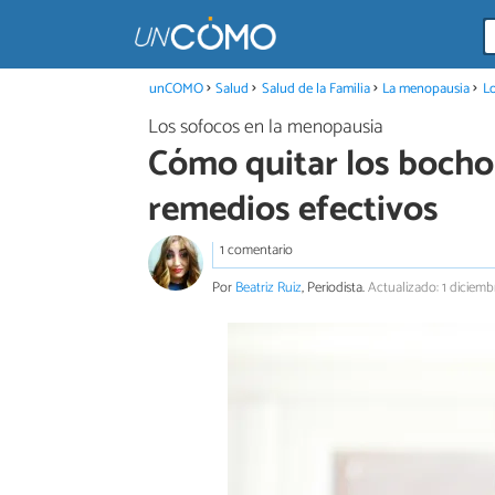
unCOMO
Salud
Salud de la Familia
La menopausia
Lo
Los sofocos en la menopausia
Cómo quitar los bocho
remedios efectivos
1 comentario
Por
Beatriz Ruiz
, Periodista.
Actualizado: 1 diciemb