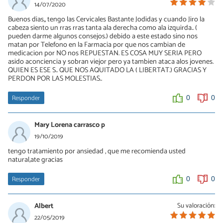
14/07/2020
Buenos dias,, tengo las Cervicales Bastante Jodidas y cuando Jiro la
cabeza siento un rras rras tanta ala derecha como ala izquirda.. (
pueden darme algunos consejos.) debido a este estado sino nos
matan por Telefono en la Farmacia por que nos cambian de
medicacion por NO nos REPUESTAN. ES COSA MUY SERIA PERO
asido aconciencia y sobran viejor pero ya tambien ataca alos jovenes.
QUIEN ES ESE S.. QUE NOS AQUITADO LA ( LIBERTAT.) GRACIAS Y
PERDON POR LAS MOLESTIAS..
Responder
0
0
Mary Lorena carrasco p
19/10/2019
tengo tratamiento por ansiedad , que me recomienda usted
natural,ate gracias
Responder
0
0
Albert
Su valoración:
22/05/2019