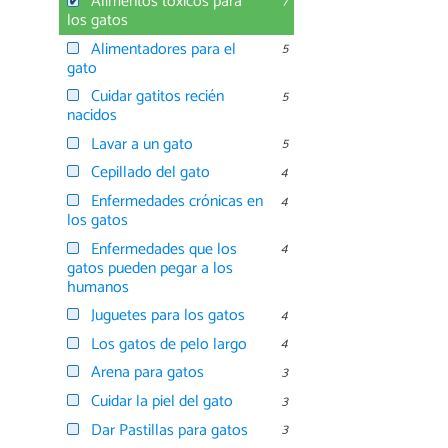
Alimentos tóxicos para
7
los gatos
Alimentadores para el
5
gato
Cuidar gatitos recién
5
nacidos
Lavar a un gato
5
Cepillado del gato
4
Enfermedades crónicas en
4
los gatos
Enfermedades que los
4
gatos pueden pegar a los
humanos
Juguetes para los gatos
4
Los gatos de pelo largo
4
Arena para gatos
3
Cuidar la piel del gato
3
Dar Pastillas para gatos
3