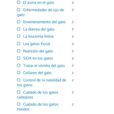
El asma en el gato
3
Enfermedades de ojo de
3
gato
Envenenamiento del gato
3
La diarrea del gato
3
La leucemia felina
3
Los gatos Korat
3
Nutrición del gato
3
SIDA en los gatos
3
Tratar el vómito del gato
3
Collares del gato
2
Control de la natalidad de
2
los gatos
Cuidado de los gatos
2
callejeros
Cuidado de los gatos
2
heridos