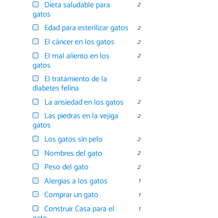
Dieta saludable para
2
gatos
Edad para esterilizar gatos
2
El cáncer en los gatos
2
El mal aliento en los
2
gatos
El tratamiento de la
2
diabetes felina
La ansiedad en los gatos
2
Las piedras en la vejiga
2
gatos
Los gatos sin pelo
2
Nombres del gato
2
Peso del gato
2
Alergias a los gatos
1
Comprar un gato
1
Construir Casa para el
1