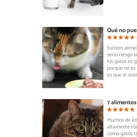
Qué no pue
Existen alim
serio riesgo 
los
gatos es g
porque no es 
es que el sis
7 alimentos
Muchos de lo
altamente tóx
como
gatos t