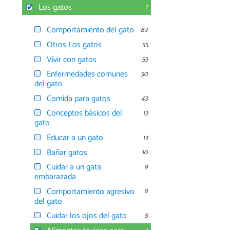
Los gatos
7
Comportamiento del gato
84
Otros Los gatos
55
Vivir con gatos
53
Enfermedades comunes
50
del gato
Comida para gatos
43
Conceptos básicos del
13
gato
Educar a un gato
13
Bañar gatos
10
Cuidar a un gata
9
embarazada
Comportamiento agresivo
8
del gato
Cuidar los ojos del gato
8