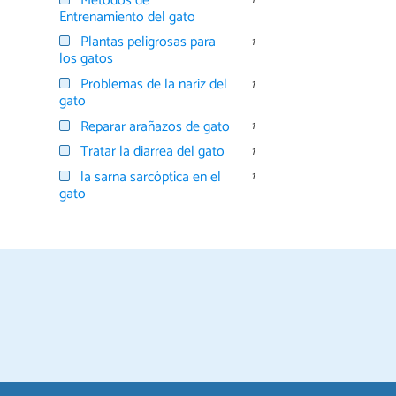
Métodos de
Entrenamiento del gato
Plantas peligrosas para
1
los gatos
Problemas de la nariz del
1
gato
Reparar arañazos de gato
1
Tratar la diarrea del gato
1
la sarna sarcóptica en el
1
gato