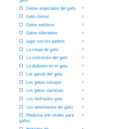
gato
Dietas especiales del gato
1
Gato cáncer
1
Gatos exóticos
1
Gatos siberianos
1
Jugar con los gatitos
1
La caspa de gato
1
La castración del gato
1
La diabetes en el gato
1
Las garras del gato
1
Los gatos salvajes
1
Los gatos siameses
1
Los resfriados gato
1
Los veterinarios del gato
1
Medicina anti-virales para
1
gatos
1