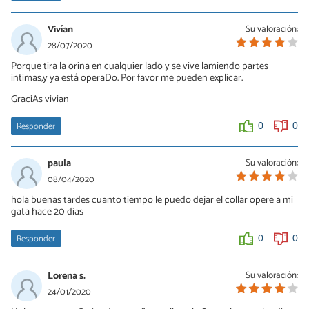
Vivían
Su valoración:
28/07/2020
Porque tira la orina en cualquier lado y se vive lamiendo partes
intimas,y ya está operaDo. Por favor me pueden explicar.
GraciAs vivian
Responder
0
0
paula
Su valoración:
08/04/2020
hola buenas tardes cuanto tiempo le puedo dejar el collar opere a mi
gata hace 20 dias
Responder
0
0
Lorena s.
Su valoración:
24/01/2020