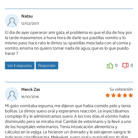
LINA
02/04/2017
Natsu
Es normal su reacción. El mio está igual. También lo castré el
12/02/2017
31/03/2017 .... tranquila que poco a poco se va recuperando.
El dia de ayer operaron ami gata, el problema es que el dia de hoy por
Déjala que haga como quiera y consientela mucho... así hago con
la tarde masomenos a huna hora de darle sus pastillas vomito y lo
el mio es un gatito muy querido y consentido... Gracias a Dios por
mismo paso hace rato le dimos su spastillas mesclada con al comia y
permitirlos castrarlos... AMEN
vomito, ensima no quiero tomar nada de agua, que es lo que puedo
hacer ?
0
0
Ver
1
respuesta
Responder
0
0
LINA
02/04/2017
Merck Zas
Su valoración:
No le des las pastillas si las vomita.
16/10/2016
Lo mejor es la Enterogermina, si la consigues le das ... te la
Mi gato vomitaba espuma, me dijeron que había comido pelo y tenía
recomiendo al 100%
bolitas. Le dimos suero oral y esperamos reacción. Le inyectábamos
complejo B y le administramos suero. A los tres días, el vómito había
disminuido pero se miraba mal. Cambié de veterinario y la llevé a uno
0
0
de los hospitales veterinarios. Tenía intoxicación alimenticia y
cálculos en la vejiga. Le hicieron un drenado y le extrajeron sangre. le
indicaron ciprofloxacina, Meloxivet, suero oral y nutricell por 10 días.