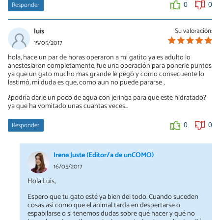
Responder
0
0
luis
Su valoración:
15/05/2017
hola, hace un par de horas operaron a mi gatito ya es adulto lo
anestesiaron completamente, fue una operación para ponerle puntos
ya que un gato mucho mas grande le pegó y como consecuente lo
lastimó, mi duda es que, como aun no puede pararse ,
¿podría darle un poco de agua con jeringa para que este hidratado?
ya que ha vomitado unas cuantas veces...
Responder
0
0
Irene Juste (Editor/a de unCOMO)
16/05/2017
Hola Luis,
Espero que tu gato esté ya bien del todo. Cuando suceden
cosas así como que el animal tarda en despertarse o
espabilarse o si tenemos dudas sobre qué hacer y qué no