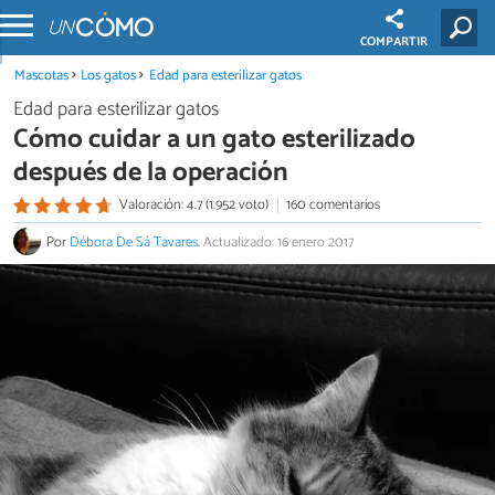
COMPARTIR
Mascotas
Los gatos
Edad para esterilizar gatos
Edad para esterilizar gatos
Cómo cuidar a un gato esterilizado
después de la operación
Valoración: 4.7 (1.952 voto)
160 comentarios
Por
Débora De Sá Tavares
.
Actualizado: 16 enero 2017