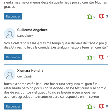
sienta mas mejor menos decaida que lo haga por su cuenta? Muchas
gracias
lupmerlo
11/09/2019
Responder
0
3
Los gatos tardan en mostrar los síntomas, son casi asintomáticos,
por eso si tu gato está decaído y no come es motivo más que
Guillermo Angelucci
suficiente para que lo lleven a un control sin perder tiempo.
04/01/2019
0
0
Voy a castrarlo y a las 4 dias me tengo que ir de viaje de trabajo por 3
dias. Un vecino le da la comida. Existe algun riesgo a tener en cuenta ?
Responder
0
7
Xiomara Montilla
09/11/2018
buen día como están le quiero hacer una pregunta mi gato fue
esterilizado pero no por su bolsa donde van los tésticulos y se comio
dos de sus puntos y el guequito no se le quiere cerrar que me
aconseja , gracias ante manos espero su respuesta en mi correo
Responder
0
0