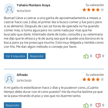
Yahaira Montero Araya
Su valoración:
15/03/2021
Buenas! Lleve a castrar a una garita de aproximadamente 4 meses a
castrar hace casi 3 días, el primer dia si busco comer y fue poco pero
si se alimentó. Después de casi 24 horas de operada no ha querido
comer mas, si toma agua pero no come nada por mas que he
buscado que darle. Intentado darle de todo, consulte y su veterinaria
me dijo que le ofrezca y le de aunq sea que le quede una borona en la
boca, pero ya me preocupa mucho. Está muy delgada y tembla como
con frío. Me dan algún método o consejo por favor.
Ver
1
respuesta
Responder
0
0
Chris
12/08/2021
Alfredo
Su valoración:
Cómo sigue?:(
23/10/2020
A mi gatito lo esterilizaron hace 2 días y le pusieron cono, ¿Cuánto
0
0
tiempo debe durar con el cono puesto? me da mucha lastima ya que
se la pasa mirando el piso y veo que no duerme tanto.
Responder
0
0