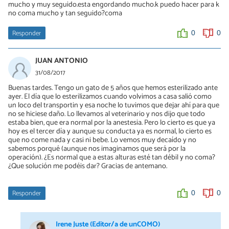
mucho y muy seguido.esta engordando mucho.k puedo hacer para k
no coma mucho y tan seguido?coma
Responder
0
0
JUAN ANTONIO
31/08/2017
Buenas tardes. Tengo un gato de 5 años que hemos esterilizado ante
ayer. El día que lo esterilizamos cuando volvimos a casa salió como
un loco del transportin y esa noche lo tuvimos que dejar ahí para que
no se hiciese daño. Lo llevamos al veterinario y nos dijo que todo
estaba bien, que era normal por la anestesia. Pero lo cierto es que ya
hoy es el tercer día y aunque su conducta ya es normal, lo cierto es
que no come nada y casi ni bebe. Lo vemos muy decaído y no
sabemos porqué (aunque nos imaginamos que será por la
operación). ¿Es normal que a estas alturas esté tan débil y no coma?
¿Que solución me podéis dar? Gracias de antemano.
Responder
0
0
Irene Juste (Editor/a de unCOMO)