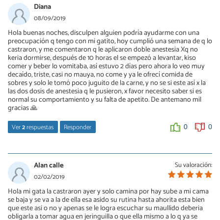
Diana
08/09/2019
Hola buenas noches, disculpen alguien podría ayudarme con una
preocupación q tengo con mi gatito, hoy cumplió una semana de q lo
castraron, y me comentaron q le aplicaron doble anestesia Xq no
keria dormirse, después de 10 horas el se empezó a levantar, kiso
comer y beber lo vomitaba, así estuvo 2 días pero ahora lo veo muy
decaído, triste, casi no mauya, no come y ya le ofrecí comida de
sobres y solo le tomó poco juguito de la carne, y no se si este así x la
las dos dosis de anestesia q le pusieron, x favor necesito saber si es
normal su comportamiento y su falta de apetito. De antemano mil
gracias 🙏
Ver
2
respuestas
Responder
0
0
lu
11/09/2019
Alan calle
Su valoración:
Llevalo a un veterinario, los gatos son asintomáticos, cuando
02/02/2019
dejan de comer y estan decaído es indicador suficiente para
Hola mi gata la castraron ayer y solo camina por hay sube a mi cama
llevarlos sin perder tiempo a un control
se baja y se va a la de ella esa asido su rutina hasta ahorita esta bien
que este asi o no y apenas se le logra escuchar su maullido deberia
0
0
obligarla a tomar agua en jeringuilla o que ella mismo a lo q ya se