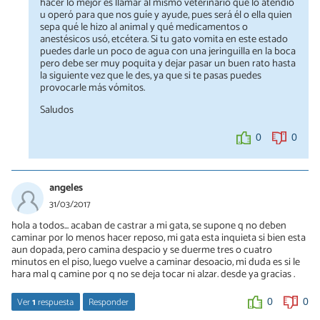
hacer lo mejor es llamar al mismo veterinario que lo atendió
u operó para que nos guíe y ayude, pues será él o ella quien
sepa qué le hizo al animal y qué medicamentos o
anestésicos usó, etcétera. Si tu gato vomita en este estado
puedes darle un poco de agua con una jeringuilla en la boca
pero debe ser muy poquita y dejar pasar un buen rato hasta
la siguiente vez que le des, ya que si te pasas puedes
provocarle más vómitos.
Saludos
0
0
angeles
31/03/2017
hola a todos... acaban de castrar a mi gata, se supone q no deben
caminar por lo menos hacer reposo, mi gata esta inquieta si bien esta
aun dopada, pero camina despacio y se duerme tres o cuatro
minutos en el piso, luego vuelve a caminar desoacio, mi duda es si le
hara mal q camine por q no se deja tocar ni alzar. desde ya gracias .
Ver
1
respuesta
Responder
0
0