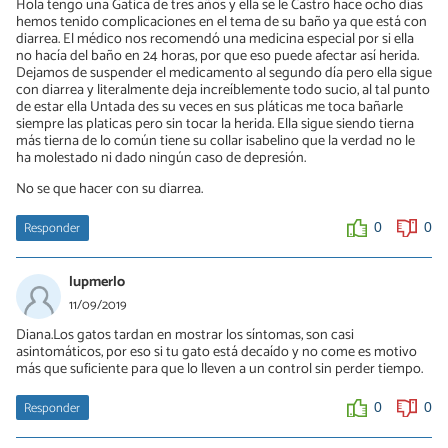
Hola tengo una Gatica de tres años y ella se le Castro hace ocho días
hemos tenido complicaciones en el tema de su baño ya que está con
diarrea. El médico nos recomendó una medicina especial por si ella
no hacía del baño en 24 horas, por que eso puede afectar así herida.
Dejamos de suspender el medicamento al segundo día pero ella sigue
con diarrea y literalmente deja increíblemente todo sucio, al tal punto
de estar ella Untada des su veces en sus pláticas me toca bañarle
siempre las platicas pero sin tocar la herida. Ella sigue siendo tierna
más tierna de lo común tiene su collar isabelino que la verdad no le
ha molestado ni dado ningún caso de depresión.
No se que hacer con su diarrea.
Responder
0
0
lupmerlo
11/09/2019
Diana.Los gatos tardan en mostrar los síntomas, son casi
asintomáticos, por eso si tu gato está decaído y no come es motivo
más que suficiente para que lo lleven a un control sin perder tiempo.
Responder
0
0