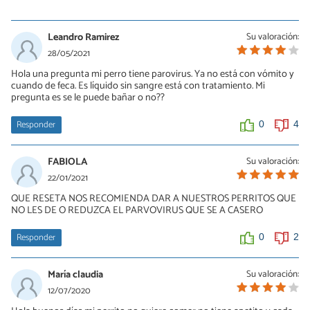
valeria gonzalez
31/08/2021
Leandro Ramirez
Su valoración:
hola esa pastilla la compro cn ese nombre o tiene otro generico
28/05/2021
por favor necesito curar a mi perrito
Hola una pregunta mi perro tiene parovirus. Ya no está con vómito y
cuando de feca. Es líquido sin sangre está con tratamiento. Mi
0
0
pregunta es se le puede bañar o no??
Responder
0
4
FABIOLA
Su valoración:
22/01/2021
QUE RESETA NOS RECOMIENDA DAR A NUESTROS PERRITOS QUE
NO LES DE O REDUZCA EL PARVOVIRUS QUE SE A CASERO
Responder
0
2
María claudia
Su valoración:
12/07/2020