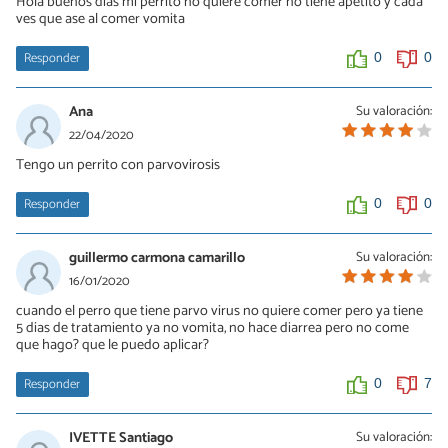
Hola buenos días mi perrito no quiere comer no tiene apetito y cada
ves que ase al comer vomita
Responder
0
0
Ana
Su valoración:
22/04/2020
Tengo un perrito con parvovirosis
Responder
0
0
guillermo carmona camarillo
Su valoración:
16/01/2020
cuando el perro que tiene parvo virus no quiere comer pero ya tiene
5 dias de tratamiento ya no vomita, no hace diarrea pero no come
que hago? que le puedo aplicar?
Responder
0
7
IVETTE Santiago
Su valoración: