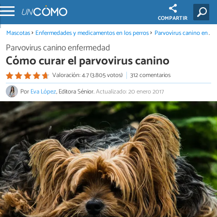
COMPARTIR
Mascotas
Enfermedades y medicamentos en los perros
Parvovirus canino enfermedad
Parvovirus canino enfermedad
Cómo curar el parvovirus canino
Valoración: 4.7 (3.805 votos)
312 comentarios
Por
Eva López
, Editora Sénior.
Actualizado: 20 enero 2017