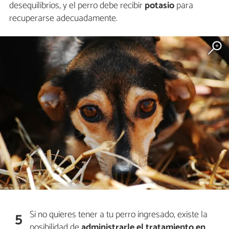
desequilibrios, y el perro debe recibir
potasio
para
recuperarse adecuadamente.
Si no quieres tener a tu perro ingresado, existe la
5
posibilidad de
administrarle el tratamiento en