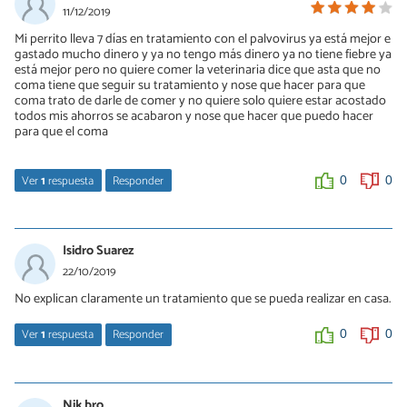
11/12/2019
Mi perrito lleva 7 días en tratamiento con el palvovirus ya está mejor e
gastado mucho dinero y ya no tengo más dinero ya no tiene fiebre ya
está mejor pero no quiere comer la veterinaria dice que asta que no
coma tiene que seguir su tratamiento y nose que hacer para que
coma trato de darle de comer y no quiere solo quiere estar acostado
todos mis ahorros se acabaron y nose que hacer que puedo hacer
para que el coma
Ver
1
respuesta
Responder
0
0
liz
21/02/2020
Isidro Suarez
alimentalo con una jeringa con pediasure
22/10/2019
dale suero oral
No explican claramente un tratamiento que se pueda realizar en casa.
llevalo a que le pongan suero intravenoso
Ver
1
respuesta
Responder
0
0
y dale cloruro de magnesio
Melissa A
0
0
19/04/2020
Nik bro