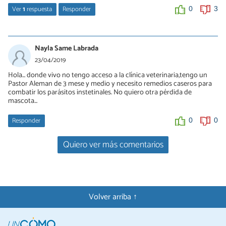
Ver
1
respuesta
Responder
0
3
carlos
13/09/2019
Nayla Same Labrada
me han dicho que con productos químicos desinfectantes...como
23/04/2019
ej hipoclorito de sodio, o cloro, o agua oxigenada con roceador, o
Hola... donde vivo no tengo acceso a la clínica veterinaria,tengo un
todos o algunos de ellos juntos en el area...
Pastor Aleman de 3 mese y medio y necesito remedios caseros para
combatir los parásitos instetinales. No quiero otra pérdida de
0
0
mascota...
Responder
0
0
Quiero ver más comentarios
Volver arriba ↑