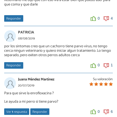
veterinario me dijo que con eso iva a estar bien que puedo aser para
me recibe nada no sé qué hacer
que coma y que darle
0
0
Responder
0
4
Fernando
PATRICIA
22/04/2021
08/08/2019
Me podrás ayudar lleve Ami perra al veterinario y me dice que la
por los sintomas creo que un cachorro tiene parvo virus, no tengo
ospitalice pero no tengo tantos recursos me podrías ayudar con
cerca ningun veterinario y quiero iniciar algun tratamiento. Lo tengo
la receta de tu perro el mío puede tener parvovirus por favor
separado, pero exiten otros perros adultos cerca
0
0
Responder
0
1
Juana Méndez Martínez
Su valoración:
20/07/2019
Para que sirve la enrofloxacina ?
Le ayuda a mi perro si tiene parvo?
Ver
1
respuesta
Responder
0
6