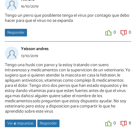
Lo mejor es llevarlo al veterinario. Yo adopté a un hermoso
16/10/2019
cachorrito que Tristemente tenía Parvo para cuando lo
Tengo un perro que posiblente tenga el virus por contagio que debo
adoptamos y no lo sabíamos. Estuvo bien durante el primer día, y
hacer para que el virus no se expanda
al segundo comenzó a vomitar y hacer heces con sangre, lo cual
hizo que lo lleváramos a urgencias. La doc me dió muchísimos
medicamentos y el tratamiento era de 7 días. No lo quise
Responder
0
0
hospitalizar, mis amigos y familia me recomendaron tenerlo en la
casa, limpiarle todo, lavar muy bien sus cobijitas, todo el tiempo
darle suero canino, y darle mucho amor. Gracias a Dios sobrevivió
Yeisson andres
y ya estamos con un plan de vacunas y desparacitación. Es de
13/10/2019
vital importancia que el can tenga una doc que te guíe, yo lo hice
y eso le salvó la vida.
Tengo una huski con parvo y la estoy tratando con suero
intravenoso y medicamentos con la supervicion de un veterinario. Yo
0
0
sugiero que si quieren atender la mascota en casa la hidraten, le
apliquen antivioticos, vitaminas como complejo B, medicamentos
para el dolor. Tengo otro dos perros que han estado espuestos y les
estoy dando vitaminas para que esten fuertes antes de que el virus
aga mas daño.si alguien quiere saber el nombre de los
medicamentos.solo pregunten que estoy dispuesto ayudar. No soy
veterinario pero estoy a disposicion para compartir lo que he
aprendido sobre este virus
Ver
4
respuestas
Responder
0
8