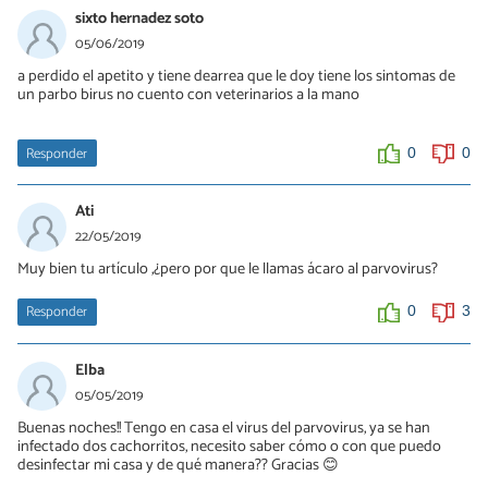
25/09/2019
sixto hernadez soto
En todo caso deberías explicar la forma en q "se transmite y
Hola que paso con tus perritos, si se salvaron que fue lo que
05/06/2019
cómo prevenir la enfermedad".
hiciste?? tengo un caso similar y a mi me dijeron que no podia ir a
a perdido el apetito y tiene dearrea que le doy tiene los sintomas de
ponerles las vacunas a los demás hasta que pasaran 20 dias
un parbo birus no cuento con veterinarios a la mano
después de la muerte de el cachorro infectado por parvo
0
1
0
2
Responder
0
0
Ati
22/05/2019
Muy bien tu artículo ,¿pero por que le llamas ácaro al parvovirus?
Responder
0
3
Elba
05/05/2019
Buenas noches!! Tengo en casa el virus del parvovirus, ya se han
infectado dos cachorritos, necesito saber cómo o con que puedo
desinfectar mi casa y de qué manera?? Gracias 😊