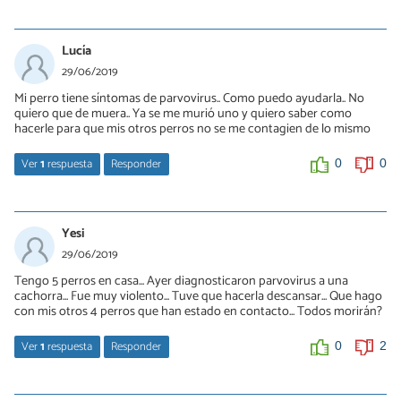
Vir
27/07/2019
Lucía
Si usted no sabe el mecanismo de acción, por favor no juegue a
29/06/2019
ser veterinario y llévele a un veterinario.
Mi perro tiene síntomas de parvovirus.. Como puedo ayudarla.. No
quiero que de muera.. Ya se me murió uno y quiero saber como
0
0
hacerle para que mis otros perros no se me contagien de lo mismo
Ver
1
respuesta
Responder
0
0
Vir
26/07/2019
Yesi
1ro dices q la persona debe detectar si el perro tiene parvo y
29/06/2019
luego asistir al veterinario para dar un diagnóstico. Esa intro no
Tengo 5 perros en casa... Ayer diagnosticaron parvovirus a una
me parece xq las personas no lo saben.
cachorra... Fue muy violento... Tuve que hacerla descansar... Que hago
Tampoco saben como tomar la temperatura de un perro, como
con mis otros 4 perros que han estado en contacto... Todos morirán?
para evaluarla. Y muchos menos determinar el grado de
deshidratación.
Ver
1
respuesta
Responder
0
2
Años se estudian de muchos libros para poder recibirse de
veterinario, como para q alguien juegue a ser veterinario sin
Nadia
conocer la fisiopatología e inclusive dar un tratamiento!