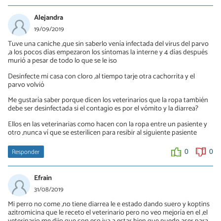
Nik bro
16/10/2019
Alejandra
Que hago con otro perro que posiblemente tenga el virus ?
19/09/2019
Tuve una caniche ,que sin saberlo venía infectada del virus del parvo
0
0
,a los pocos días empezaron los síntomas la interne y 4 días después
murió a pesar de todo lo que se le iso
Gladys
Desinfecte mi casa con cloro ,al tiempo tarje otra cachorrita y el
parvo volvió
28/01/2020
BUENAS NOCHES disculpe ando muy afligida tengo una
Me gustaría saber porque dicen los veterinarios que la ropa también
cachorra de 2 meses que tiene esa enfermedad noce que hacer el
debe ser desinfectada si el contagio es por el vómito y la diarrea?
veterinario no me asegura su mejora y tampoco se ve mejorias
Ellos en las veterinarias como hacen con la ropa entre un pasiente y
lleva 2 dias de tratamiento hay salvacion?'
otro ,nunca ví que se esterilicen para resibir al siguiente pasiente
0
4
Responder
0
0
Leidy Daniela
Efrain
29/11/2020
31/08/2019
Hola yeison
Mi perro no come ,no tiene diarrea le e estado dando suero y koptins
Me podrías decir el nombre de los medicamentos porfavor me
azitromicina que le receto el veterinario pero no veo mejoría en el ,el
urge tengo una perrita que ya lleva cuatro días tirada no come no