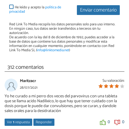
He leído y acepto la
política de
Enviar comentario
privacidad
Red Link To Media recopila los datos personales solo para uso interno.
En ningún caso, tus datos serán transferidos a terceros sin tu
autorización.
De acuerdo con la ley del 8 de diciembre de 1992, puedes acceder a la
base de datos que contiene tus datos personales y modificar esta
información en cualquier momento, poniéndote en contacto con Red
Link To Media SL (
info@linktomedia.net
)
312 comentarios
Maritzacr
Su valoración:
28/07/2021
Yo he curado a mi perro dos veces del parvovirus con una tableta
que se llama acido Nadilixico, lo que hay que tener cuidado con la
dosis porque le puede dar convulsiones, pero se curan, y dandole
sales orales para la desidratación
Ver
1
respuesta
Responder
0
0