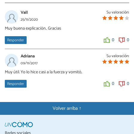
Vall
Su valoración:
25/11/2020
Muy buena explicaciòn.. Gracias
Responder
0
0
Adriana
Su valoración:
09/11/2017
Muy útil. Yo lo hice casi a la fuerza y vomitó,
Responder
0
0
Volver arriba ↑
Redes sociales