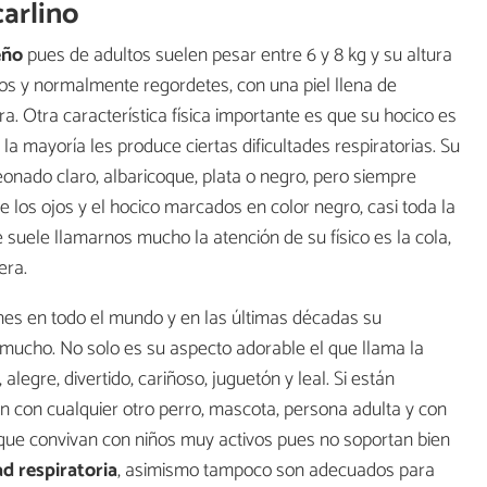
carlino
eño
pues de adultos suelen pesar entre 6 y 8 kg y su altura
os y normalmente regordetes, con una piel llena de
a. Otra característica física importante es que su hocico es
 la mayoría les produce ciertas dificultades respiratorias. Su
onado claro, albaricoque, plata o negro, pero siempre
e los ojos y el hocico marcados en color negro, casi toda la
uele llamarnos mucho la atención de su físico es la cola,
era.
s en todo el mundo y en las últimas décadas su
ucho. No solo es su aspecto adorable el que llama la
 alegre, divertido, cariñoso, juguetón y leal. Si están
en con cualquier otro perro, mascota, persona adulta y con
l que convivan con niños muy activos pues no soportan bien
ad respiratoria
, asimismo tampoco son adecuados para