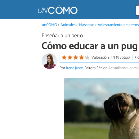
unCOMO
Animales
Mascotas
Adiestramiento de perros
Enseñar a un perro
Cómo educar a un pug
Valoración: 4.3 (3 votos)
3 
Por
Irene Juste
, Editora Sénior.
Actualizado: 27 ma