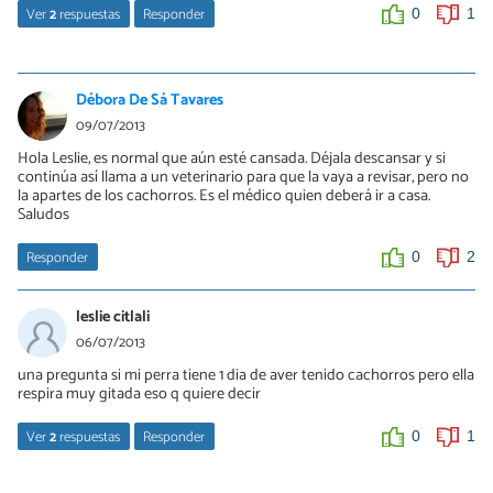
Ver
2
respuestas
Responder
0
1
Katlin brincan
01/03/2015
Débora De Sá Tavares
Hola yenifer oliera soy katlin brincan aca tengo tu respuesta:si es
09/07/2013
macho max o si es hembra princesa porque me aseguro que es
Hola Leslie, es normal que aún esté cansada. Déjala descansar y si
precioso/a saludos si te gusto avisame
continúa así llama a un veterinario para que la vaya a revisar, pero no
la apartes de los cachorros. Es el médico quien deberá ir a casa.
0
0
Saludos
Responder
0
2
Vanessa
02/07/2021
leslie citlali
comentario Obi signifa corazon es africano
06/07/2013
0
0
una pregunta si mi perra tiene 1 dia de aver tenido cachorros pero ella
respira muy gitada eso q quiere decir
Ver
2
respuestas
Responder
0
1
Julieta Trinte