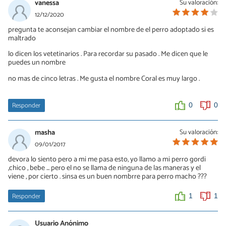
vanessa
Su valoración:
12/12/2020
pregunta te aconsejan cambiar el nombre de el perro adoptado si es
maltrado
lo dicen los vetetinarios . Para recordar su pasado . Me dicen que le
puedes un nombre
no mas de cinco letras . Me gusta el nombre Coral es muy largo .
Responder
0
0
masha
Su valoración:
09/01/2017
devora lo siento pero a mi me pasa esto, yo llamo a mi perro gordi
,chico , bebe ... pero el no se llama de ninguna de las maneras y el
viene , por cierto . sinsa es un buen nombrre para perro macho ???
Responder
1
1
Usuario Anónimo