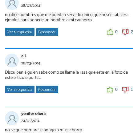
28/03/2014
no dice nombres que me puedan servir lo unico que nesecitaba era
ejmplos para ponerle un nombre a mi cachorro
Ver
1
respuesta
Responder
0
2
Vanessa
02/07/2021
ali
comentario Coral es un nombre muy bonito para perra
28/03/2014
Hachiko ideal para perro .
Disculpen alguien sabe como se llama la raza que esta en la foto de
este articulo porfa....
0
0
Ver
1
respuesta
Responder
0
1
masha
09/01/2017
yenifer oliera
parece como un huski mezclado con algo no se muy bien que
24/01/2014
sera
no se que nombre le pongo a mi cachorro
0
0