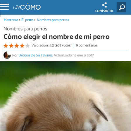
COMPARTIR
Mascotas
El perro
Nombres para perros
Nombres para perros
Cómo elegir el nombre de mi perro
Valoración: 4.2 (307 votos)
9 comentarios
Por
Débora De Sá Tavares
.
Actualizado: 16 enero 2017