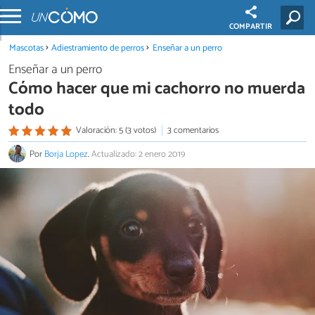
COMPARTIR
Mascotas
Adiestramiento de perros
Enseñar a un perro
Enseñar a un perro
Cómo hacer que mi cachorro no muerda
todo
Valoración: 5 (3 votos)
3 comentarios
Por
Borja Lopez
.
Actualizado: 2 enero 2019