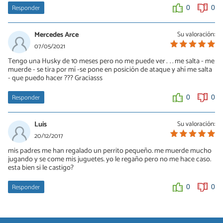
Responder
0
0
Mercedes Arce
Su valoración:
07/05/2021
Tengo una Husky de 10 meses pero no me puede ver……. me salta - me
muerde - se tira por mí -se pone en posición de ataque y ahí me salta
- que puedo hacer ??? Graciasss
Responder
0
0
Luis
Su valoración:
20/12/2017
mis padres me han regalado un perrito pequeño. me muerde mucho
jugando y se come mis juguetes. yo le regaño pero no me hace caso.
esta bien si le castigo?
Responder
0
0