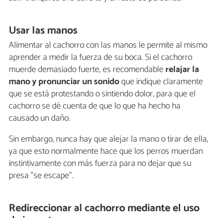
Usar las manos
Alimentar​ ​al​ ​cachorro​ ​con​ ​las​ ​manos​ ​le​ ​permite​ ​al​ ​mismo​ ​
aprender​ ​a​ ​medir​ ​la​ ​fuerza​ ​de​ ​su​ ​boca. Si el cachorro
muerde demasiado fuerte, es recomendable
relajar la
mano y pronunciar un sonido
que indique claramente
que se está protestando o sintiendo dolor, para que el
cachorro se dé cuenta de que​ ​lo​ ​que​ ​ha​ ​hecho​ ​ha​ ​
causado​ ​un​ ​daño.
Sin embargo, nunca hay que alejar la mano o tirar de ella,
ya que esto normalmente hace que los​ ​perros​ ​muerdan​ ​
instintivamente​ ​con​ ​más​ ​fuerza​ ​para​ ​no​ ​dejar​ ​que​ ​su​ ​
presa​ ​"se​ ​escape".
Redireccionar al cachorro mediante el uso