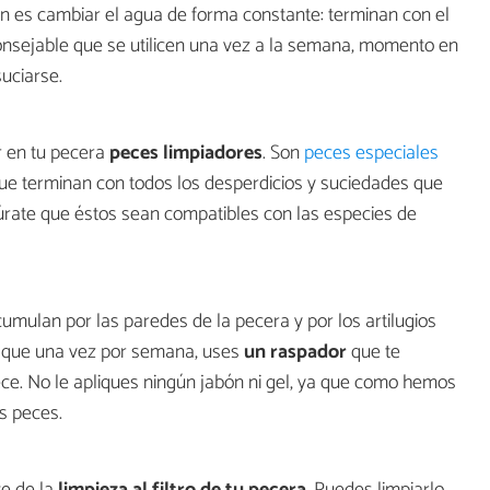
cen es cambiar el agua de forma constante: terminan con el
consejable que se utilicen una vez a la semana, momento en
uciarse.
r en tu pecera
peces limpiadores
. Son
peces especiales
que terminan con todos los desperdicios y suciedades que
úrate que éstos sean compatibles con las especies de
umulan por las paredes de la pecera y por los artilugios
 que una vez por semana, uses
un raspador
que te
ce. No le apliques ningún jabón ni gel, ya que como hemos
s peces.
e de la
limpieza al filtro de tu pecera
. Puedes limpiarlo