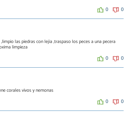
0
0
,limpio las piedras con lejia ,traspaso los peces a una pecera
oxima limpieza
0
0
ene corales vivos y nemonas
0
0