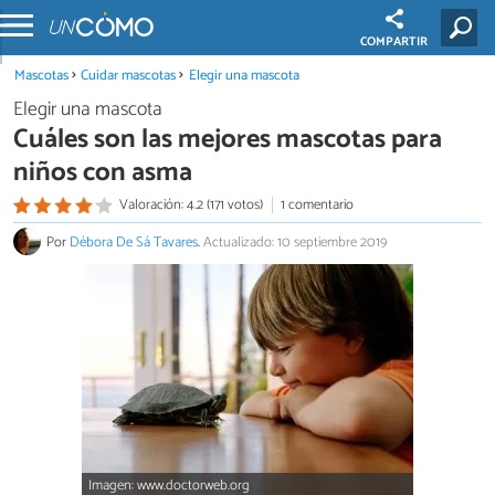
COMPARTIR
Mascotas
Cuidar mascotas
Elegir una mascota
Elegir una mascota
Cuáles son las mejores mascotas para
niños con asma
Valoración: 4.2 (171 votos)
1 comentario
Por
Débora De Sá Tavares
.
Actualizado: 10 septiembre 2019
Imagen: www.doctorweb.org