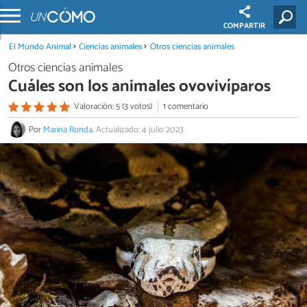
COMPARTIR
El Mundo Animal
Ciencias animales
Otros ciencias animales
Otros ciencias animales
Cuáles son los animales ovovivíparos
Valoración: 5 (3 votos)
1 comentario
Por
Marina Ronda
.
Actualizado: 4 julio 2023