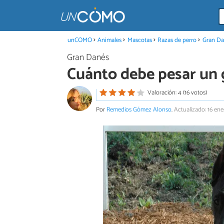
unCOMO
Animales
Mascotas
Razas de perro
Gran Da
Gran Danés
Cuánto debe pesar un 
Valoración: 4 (16 votos)
Por
Remedios Gómez Alonso
.
Actualizado: 16 ene