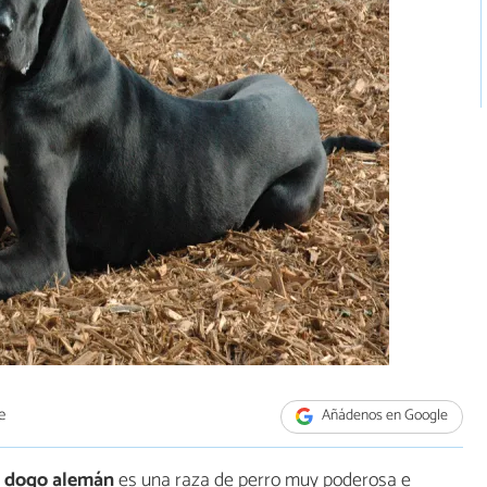
e
Añádenos en Google
l dogo alemán
es una raza de perro muy poderosa e