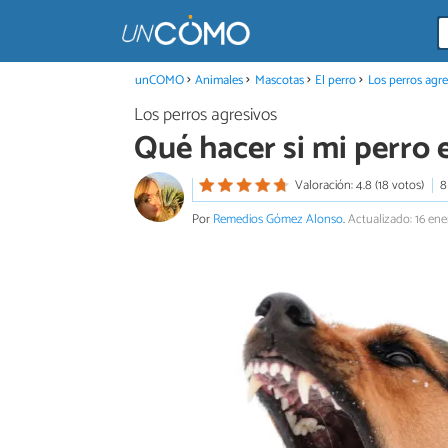
unCOMO
Animales
Mascotas
El perro
Los perros agre
Los perros agresivos
Qué hacer si mi perro 
Valoración: 4.8 (18 votos)
8
Por
Remedios Gómez Alonso
.
Actualizado: 16 ene