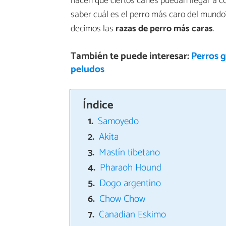
hacen que ciertos canes puedan llegar a co
saber cuál es el perro más caro del mundo
decimos las
razas de perro más caras
.
También te puede interesar:
Perros g
peludos
Índice
Samoyedo
Akita
Mastín tibetano
Pharaoh Hound
Dogo argentino
Chow Chow
Canadian Eskimo