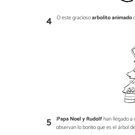
4
O este gracioso
arbolito animado
q
5
¡
Papa Noel y Rudolf
han llegado a c
observan lo bonito que es el árbol d