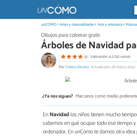
unCOMO
Artes y manualidades
Arte y artesanía
Manual
Dibujos para colorear gratis
Árboles de Navidad pa
Valoración: 4.2 (20 votos)
Por
Cristina Álvarez
.
Actualizado: 28 marzo 2022
¿Ya nos sigues?
Márcanos como medio preferent
En
Navidad
los niños tienen mucho tiempo 
sabemos en qué ocupar todo ese tiempo y se
ordenador. En unComo te damos otra idea 