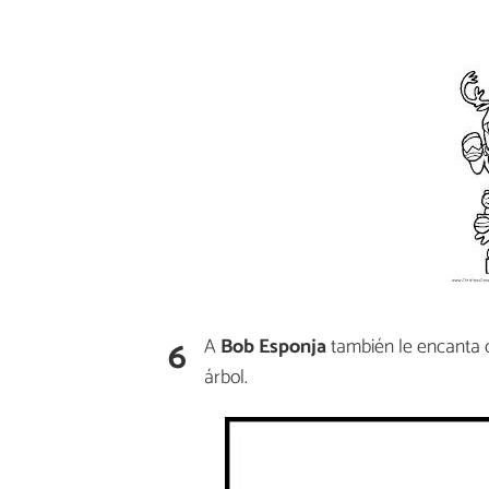
6
A
Bob Esponja
también le encanta c
árbol.