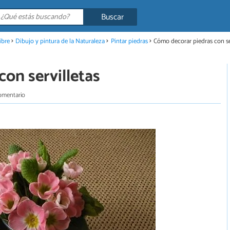
Buscar
ibre
Dibujo y pintura de la Naturaleza
Pintar piedras
Cómo decorar piedras con se
on servilletas
omentario