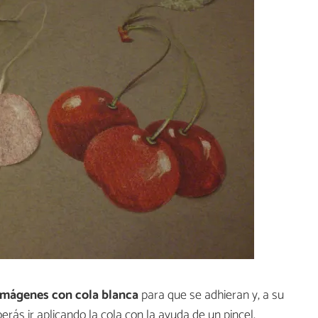
 imágenes con cola blanca
para que se adhieran y, a su
berás ir aplicando la cola con la ayuda de un pincel,