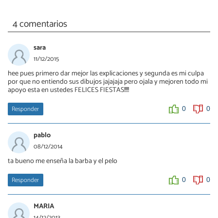
4 comentarios
sara
11/12/2015
hee pues primero dar mejor las explicaciones y segunda es mi culpa
por que no entiendo sus dibujos jajajaja pero ojala y mejoren todo mi
apoyo esta en ustedes FELICES FIESTAS!!!!!
Responder
0
0
pablo
08/12/2014
ta bueno me enseña la barba y el pelo
Responder
0
0
MARIA
14/12/2013