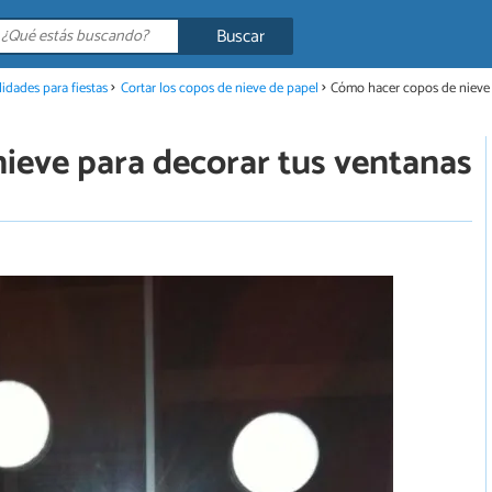
Buscar
idades para fiestas
Cortar los copos de nieve de papel
Cómo hacer copos de nieve 
ieve para decorar tus ventanas