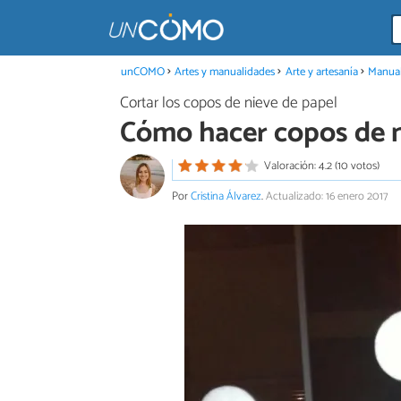
unCOMO
Artes y manualidades
Arte y artesanía
Manual
Cortar los copos de nieve de papel
Cómo hacer copos de n
Valoración: 4.2 (10 votos)
Por
Cristina Álvarez
.
Actualizado: 16 enero 2017