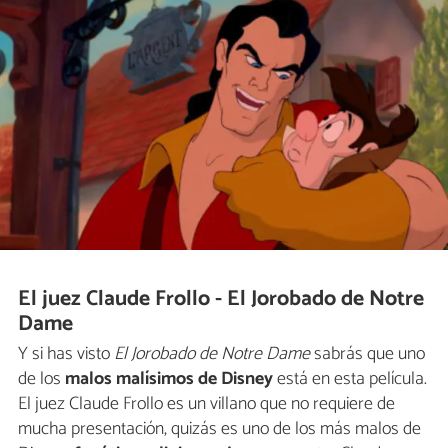
El juez Claude Frollo - El Jorobado de Notre
Dame
Y si has visto
El Jorobado de Notre Dame
sabrás que uno
de los
malos malísimos de Disney
está en esta película.
El juez Claude Frollo es un villano que no requiere de
mucha presentación, quizás es uno de los más malos de