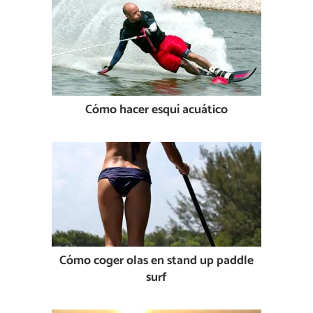
Cómo hacer esquí acuático
Cómo coger olas en stand up paddle
surf