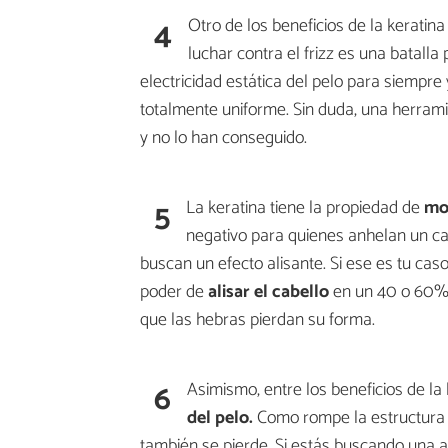
4
Otro de los beneficios de la keratin
luchar contra el frizz es una batalla 
electricidad estática del pelo para siempre
totalmente uniforme. Sin duda, una herram
y no lo han conseguido.
5
La keratina tiene la propiedad de
mod
negativo para quienes anhelan un ca
buscan un efecto alisante. Si ese es tu caso
poder de
alisar el cabello
en un 40 o 60%,
que las hebras pierdan su forma.
6
Asimismo, entre los beneficios de la
del pelo.
Como rompe la estructura n
también se pierde. Si estás buscando una a