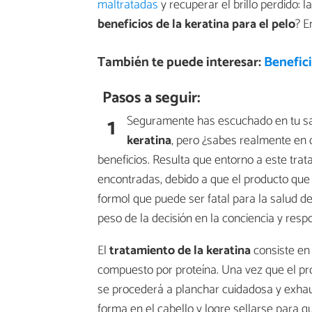
maltratadas
y recuperar el brillo perdido: l
beneficios de la keratina para el pelo
? E
También te puede interesar:
Benefici
Pasos a seguir:
1
Seguramente has escuchado en tu sa
keratina
, pero ¿sabes realmente en 
beneficios. Resulta que entorno a este tr
encontradas, debido a que el producto que s
formol que puede ser fatal para la salud del 
peso de la decisión en la conciencia y respo
El
tratamiento de la keratina
consiste en
compuesto por proteína. Una vez que el pr
se procederá a planchar cuidadosa y exhau
forma en el cabello y logre sellarse para