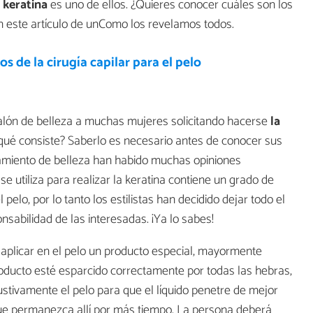
a
keratina
es uno de ellos. ¿Quieres conocer cuáles son los
n este artículo de unComo los revelamos todos.
os de la cirugía capilar para el pelo
lón de belleza a muchas mujeres solicitando hacerse
la
qué consiste? Saberlo es necesario antes de conocer sus
atamiento de belleza han habido muchas opiniones
e utiliza para realizar la keratina contiene un grado de
pelo, por lo tanto los estilistas han decidido dejar todo el
nsabilidad de las interesadas. ¡Ya lo sabes!
 aplicar en el pelo un producto especial, mayormente
oducto esté esparcido correctamente por todas las hebras,
stivamente el pelo para que el líquido penetre de mejor
 que permanezca allí por más tiempo. La persona deberá