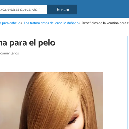
Buscar
 para cabello
Los tratamientos del cabello dañado
Beneficios de la keratina para e
na para el pelo
 comentarios