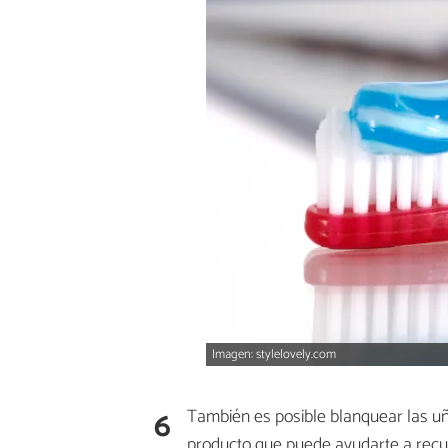
Imagen: stylelovely.com
6
También es posible blanquear las u
producto que puede ayudarte a recupe