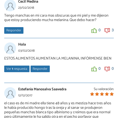
0
0
Cecil Medina
23/02/2018
VICTORIA YANINEE
Tengo manchas en mi cara mas obscuras que mi piel y me dijieron
que estoy produciendo mucha melanina. Que debo hacer?
21/07/2019
lumafirm
Responder
0
3
0
0
Hola
03/02/2018
ESTOS ALIMENTOS AUMENTAN LA MELANINA, INFÓRMENSE BIEN
Ver
1
respuesta
Responder
0
0
Leo
20/08/2020
Estefania Manosalva Saavedra
Su valoración:
En serio, como cuales....
12/12/2017
el caso es de mi madre ella tiene 48 años y es mestiza hace tres años
le había producido hongo tras la oreja y al sanar se produjeron
0
0
pequeñas manchas blanca tipo albinismo y creímos que era normal
pero últimamente le ha salido otra en el pecho porfavor que