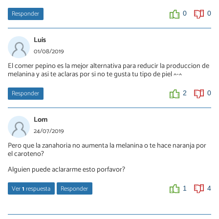
Responder
0
0
Luis
01/08/2019
El comer pepino es la mejor alternativa para reducir la produccion de
melanina y asi te aclaras por si no te gusta tu tipo de piel ^-^
Responder
2
0
Lom
24/07/2019
Pero que la zanahoria no aumenta la melanina o te hace naranja por
el caroteno?
Alguien puede aclararme esto porfavor?
Ver
1
respuesta
Responder
1
4
Luis