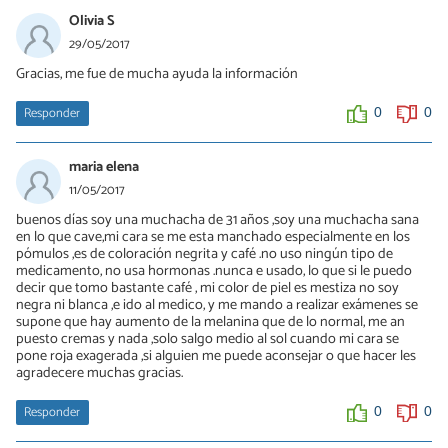
Olivia S
29/05/2017
Gracias, me fue de mucha ayuda la información
Responder
0
0
maria elena
11/05/2017
buenos días soy una muchacha de 31 años ,soy una muchacha sana
en lo que cave,mi cara se me esta manchado especialmente en los
pómulos ,es de coloración negrita y café .no uso ningún tipo de
medicamento, no usa hormonas .nunca e usado, lo que si le puedo
decir que tomo bastante café , mi color de piel es mestiza no soy
negra ni blanca ,e ido al medico, y me mando a realizar exámenes se
supone que hay aumento de la melanina que de lo normal, me an
puesto cremas y nada ,solo salgo medio al sol cuando mi cara se
pone roja exagerada ,si alguien me puede aconsejar o que hacer les
agradecere muchas gracias.
Responder
0
0