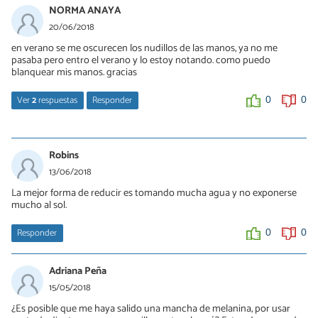
01/08/2019
NORMA ANAYA
Segun yo solo pasa eso cuando la comes en exceso asi que no te
20/06/2018
preocupes ^,-,^
en verano se me oscurecen los nudillos de las manos, ya no me
Aunque te recomiendo el pepino :D
pasaba pero entro el verano y lo estoy notando. como puedo
blanquear mis manos. gracias
0
0
Ver
2
respuestas
Responder
0
0
LILIAN
03/07/2018
Robins
SOY NEGRA Y QUIERO DISMINUIR LA TEZ OSCURA D EMI CARA
13/06/2018
Q HAGO PORFA ESPERO AYUDA
La mejor forma de reducir es tomando mucha agua y no exponerse
mucho al sol.
0
3
Responder
0
0
Francis
14/11/2019
Adriana Peña
Lilian,que tonta estás ,si eres de ese color no reniegues de tu
15/05/2018
color.
¿Es posible que me haya salido una mancha de melanina, por usar