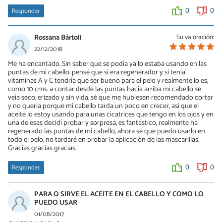
Responder
0
0
Rossana Bártoli
Su valoración:
22/12/2018
Me ha encantado. Sin saber que se podía ya lo estaba usando en las
puntas de mi cabello, pensé que si era regenerador y si tenía
vitaminas A y C tendría que ser bueno para el pelo y realmente lo es,
como 10 cms. a contar desde las puntas hacia arriba mi cabello se
veía seco, erizado y sin vida, sé que me hubiesen recomendado cortar
y no quería porque mi cabello tarda un poco en crecer, así que el
aceite lo estoy usando para unas cicatrices que tengo en los ojos y en
una de esas decidí probar y sorpresa, es fantástico, realmente ha
regenerado las puntas de mi cabello, ahora sé que puedo usarlo en
todo el pelo, no tardaré en probar la aplicación de las mascarillas.
Gracias gracias gracias.
Responder
0
0
PARA Q SIRVE EL ACEITE EN EL CABELLO Y COMO LO
PUEDO USAR
01/08/2017