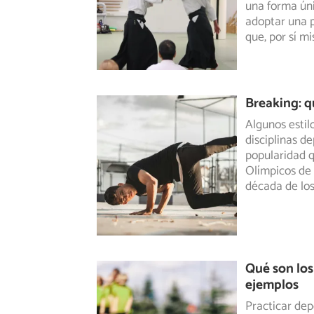
una forma úni
adoptar una po
que, por sí m
Breaking: q
Algunos estil
disciplinas d
popularidad
q
Olímpicos de 
década de los
Qué son los
ejemplos
Practicar dep