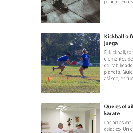
pongas. En est
Kickball o f
juega
El kickball, 
elementos del
de habilidade
planeta. Quie
así sea, es f
Qué es el ai
karate
Las artes mar
asiático. Un e