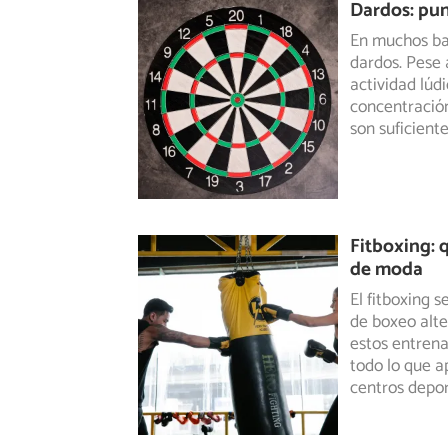
Dardos: pun
En muchos bar
dardos. Pese 
actividad
lúdi
concentración
son suficient
Fitboxing: 
de moda
El fitboxing 
de boxeo alte
estos
entrenam
todo lo que a
centros depor