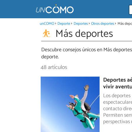
unCOMO
Deporte
Deportes
Otros deportes
Más depo
Más deportes
Descubre consejos únicos en Más deportes: 
deporte.
48 artículos
Deportes aé
vivir avent
Los deportes 
espectaculare
contacto
dire
Permiten sent
perspectivas 