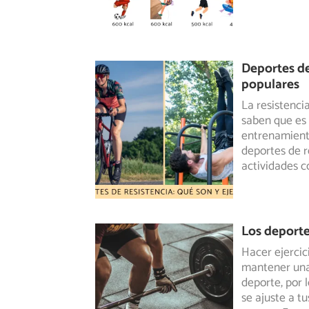
Deportes de
populares
La resistenci
saben que es 
entrenamiento
deportes de r
actividades c
Los deporte
Hacer ejercic
mantener una
deporte, por
l
se ajuste a t