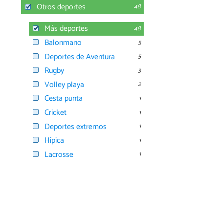
Otros deportes
48
Más deportes
48
Balonmano
5
Deportes de Aventura
5
Rugby
3
Volley playa
2
Cesta punta
1
Cricket
1
Deportes extremos
1
Hípica
1
Lacrosse
1