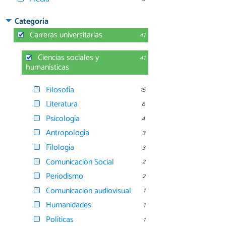
Categoría
Carreras universitarias
41
Ciencias sociales y
41
humanísticas
Filosofía
15
Literatura
6
Psicología
4
Antropología
3
Filología
3
Comunicación Social
2
Periodismo
2
Comunicación audiovisual
1
Humanidades
1
Políticas
1