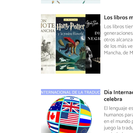
Los libros m
Los libros ti
generaciones.
otros
alcanzan
de los más ve
Mancha, de M
Día Interna
celebra
El lenguaje e
humanos para 
en el
mundo pu
juego la trad