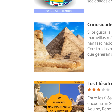
sociedades en
Curiosidade
Si te gusta la
maravillas m
han
fascinado 
Construidas h
que generan 
Los filósof
Entre los fil
encuentran Só
Aquino, René 