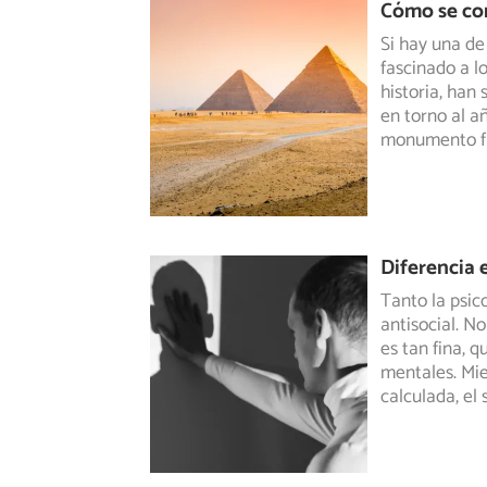
Cómo se con
Si hay una de
fascinado a l
historia, han
s
en torno al añ
monumento fu
Diferencia 
Tanto la psic
antisocial. No
es tan fina, 
mentales. Mie
calculada, el