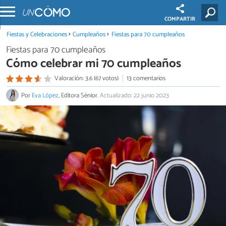
COMPARTIR
Fiestas y Celebraciones
Cumpleaños
Fiestas para 70 cumpleaños
Fiestas para 70 cumpleaños
Cómo celebrar mi 70 cumpleaños
Valoración: 3.6 (67 votos)
13 comentarios
Por
Eva López
, Editora Sénior.
Actualizado: 22 junio 2023