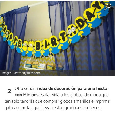
Imagen: karaspartyideas.com
Otra sencilla
idea de decoración para una fiesta
2
con Minions
es dar vida a los globos, de modo que
tan solo tendrás que comprar globos amarillos e imprimir
gafas como las que llevan estos graciosos muñecos.