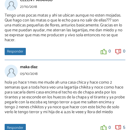
CELENY ARANGO
27/10/2018
Tengo unas pocas matas y ahi se ubican aunque no esten mojadas.
Que hago con las matas o que le echo para no salir de ellas??? son
una maticas pequeñas de flores, anturios basicamente. Gracias en lo
que me puedan ayudar, me aterran las lagartijas, me dan miedo y no
se expresar que mas me producen y vivo sola entonces no se que
hacer.
Responder
0
0
maka diaz
05/10/2018
hola yo hace 1 mes me mude ah una casa chica y hace como 2
semanas que a toda hora veo una lagartija chikita y noce como hace
para sacarla demi casa encima el techo es de chapa anda por los
tirantes y se esconde en los huecos de la chapa y el tirante y ya probe
pegarle con la escoba xq tengo terror a que me salten encima y
tengo 2 nenes chikitos y ya noce que hacer con este bicho de solo
verlo le tengo terror y mi hija de 4 a;os le veee y llora del miedo
Responder
0
5