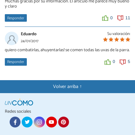
Muchas gracias por su información. El artículo me parece muy bueno
y claro
Responder
0
11
Eduardo
Su valoración:
24/01/2017
quiero combatirlas, ahuyentarlas! se comen todas las uvas de la parra.
Responder
0
5
Volver arriba ↑
Redes sociales