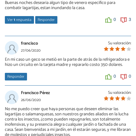
Buenas noches desearia algun tipo de venero especifico para
combatir lagartijas, estan inundando la casa.
Ver
1
respuesta
Responder
0
3
kam
06/08/2021
francisco
Su valoración:
solo una mente perversa piensa en envenenar lagartijas
27/06/2020
En mi caso un geco se metió en la parte de atrás de la refrigeradora e
0
4
hizo un circuito en la tarjeta madre y repararlo costo 350 dolares.
Responder
0
0
Francisco Pérez
Su valoración:
26/06/2020
No me puedo creer que haya personas que deseen eliminar las
lagartijas o salamanquesas, son nuestros grandes aliados en la lucha
contra los insectos, ¿como pueden repugnarles, son totalmente
inofensivas, y su presencia alegra cualquier jardín o fachada de una
casa. Sean bienvenidas a mi jardín, en él estarán seguras, y me libraran
de molestos y perjudiciales insectos.