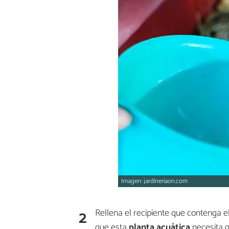
Imagen: jardineriaon.com
2
Rellena el recipiente que contenga
que esta
planta acuática
necesita q