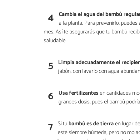
4
Cambia el agua
del bambú regul
a la planta. Para prevenirlo, puedes
mes. Así te asegurarás que tu bambú recib
saludable.
5
Limpia adecuadamente el recipie
jabón, con lavarlo con agua abundan
6
Usa fertilizantes
en cantidades mod
grandes dosis, pues el bambú podría
7
Si tu
bambú es de tierra
en lugar de
esté siempre húmeda, pero no mojad