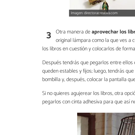
Imagen: directoracreativa.com
3
Otra manera de
aprovechar los lib
original lámpara como la que ves a 
los libros en cuestión y colocarlos de form
Después tendrás que pegarlos entre ellos 
queden estables y fijos; luego, tendrás que
bombilla y, después, colocar la pantalla qu
Si no quieres agujerear los libros, otra opc
pegarlos con cinta adhesiva para que así n