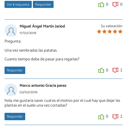
Ver
1
respuesta
Responder
0
0
luisa gol
27/03/2020
Miguel Ángel Martín Jariod
Su valoración:
se plantan, se diuce sembrar siempre que sea semilla, si no es
17/02/2019
semilla es plantar.
Pregunta:
0
0
Una vez sembradas las patatas.
Cuanto tiempo debe de pasar para regarlas?
Responder
0
1
Marco antonio Gracia perez
03/02/2019
hola, me gustaria saver cual es el motivo por el cual hay que dejar las
plantas en el suelo una vez cortadas?
Responder
0
1