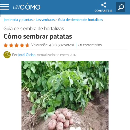
COMPARTIR
Jardinería y plantas
Las verduras
Guía de siembra de hortalizas
Guía de siembra de hortalizas
Cómo sembrar patatas
Valoración: 4.8 (2.502 votos)
68 comentarios
Por
Jordi Olcina
.
Actualizado: 16 enero 2017