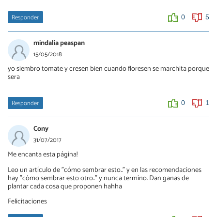
Responder
0
5
mindalia peaspan
15/05/2018
yo siembro tomate y cresen bien cuando floresen se marchita porque
sera
Responder
0
1
Cony
31/07/2017
Me encanta esta página!
Leo un artículo de "cómo sembrar esto.." y en las recomendaciones
hay "cómo sembrar esto otro.." y nunca termino. Dan ganas de
plantar cada cosa que proponen hahha
Felicitaciones