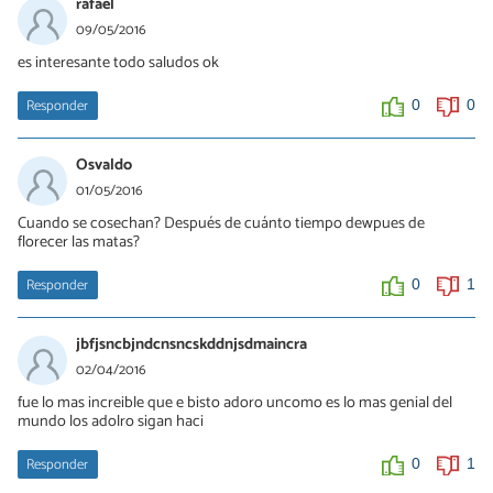
rafael
09/05/2016
es interesante todo saludos ok
Responder
0
0
Osvaldo
01/05/2016
Cuando se cosechan? Después de cuánto tiempo dewpues de
florecer las matas?
Responder
0
1
jbfjsncbjndcnsncskddnjsdmaincra
02/04/2016
fue lo mas increible que e bisto adoro uncomo es lo mas genial del
mundo los adolro sigan haci
Responder
0
1