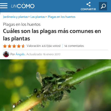
COMPARTIR
Jardinería y plantas
Las plantas
Plagas en los huertos
Plagas en los huertos
Cuáles son las plagas más comunes en
las plantas
Valoración: 4.6 (334 votos)
14 comentarios
Por
Àngels
.
Actualizado: 16 enero 2017