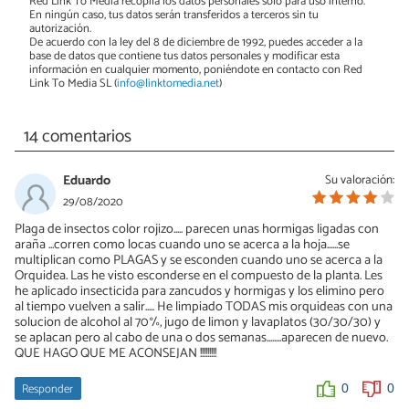
Red Link To Media recopila los datos personales solo para uso interno.
En ningún caso, tus datos serán transferidos a terceros sin tu
autorización.
De acuerdo con la ley del 8 de diciembre de 1992, puedes acceder a la
base de datos que contiene tus datos personales y modificar esta
información en cualquier momento, poniéndote en contacto con Red
Link To Media SL (
info@linktomedia.net
)
14 comentarios
Eduardo
Su valoración:
29/08/2020
Plaga de insectos color rojizo..... parecen unas hormigas ligadas con
araña ...corren como locas cuando uno se acerca a la hoja......se
multiplican como PLAGAS y se esconden cuando uno se acerca a la
Orquidea. Las he visto esconderse en el compuesto de la planta. Les
he aplicado insecticida para zancudos y hormigas y los elimino pero
al tiempo vuelven a salir..... He limpiado TODAS mis orquideas con una
solucion de alcohol al 70%, jugo de limon y lavaplatos (30/30/30) y
se aplacan pero al cabo de una o dos semanas........aparecen de nuevo.
QUE HAGO QUE ME ACONSEJAN !!!!!!!!!
Responder
0
0