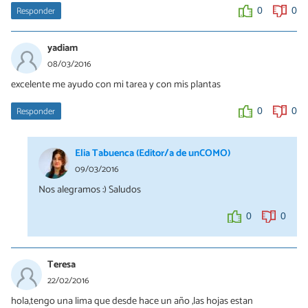
Responder
0
0
yadiam
08/03/2016
excelente me ayudo con mi tarea y con mis plantas
Responder
0
0
Elia Tabuenca (Editor/a de unCOMO)
09/03/2016
Nos alegramos :) Saludos
0
0
Teresa
22/02/2016
hola,tengo una lima que desde hace un año ,las hojas estan