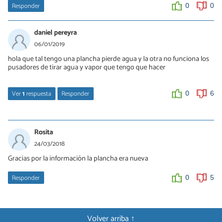
Responder
0
0
daniel pereyra
06/01/2019
hola que tal tengo una plancha pierde agua y la otra no funciona los
pusadores de tirar agua y vapor que tengo que hacer
Ver
1
respuesta
Responder
0
6
José Luis Jiménez Varo
23/01/2021
Rosita
Buenos días tengo una plancha solar evolución y me pierde agua
24/03/2018
por el sellado, me podría decir con qué producto debo rellenar el
Gracias por la información la plancha era nueva
sellado.
Un saludó.
Responder
0
5
0
0
Volver arriba ↑