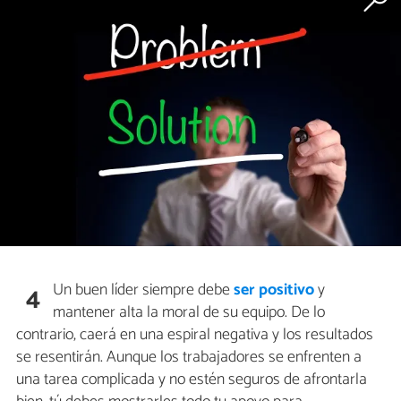
Un buen líder siempre debe
ser positivo
y
4
mantener alta la moral de su equipo. De lo
contrario, caerá en una espiral negativa y los resultados
se resentirán. Aunque los trabajadores se enfrenten a
una tarea complicada y no estén seguros de afrontarla