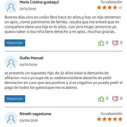
María Cristina guataqui
Su valoración:
29/12/2019
Buenos días..vivo en unión libre hace 30 años..y hay un hijo..tememos
un apto....como patrimonio de familia... resulta que me enteré que mi
compañero tiene una hija se 10 años... con otra mujer...entonces yo
quiero saber si esa niña tiene derecho a mi apto... muchas gracias..
Responder
0
0
Duilio Manuel
09/10/2019
se presento un supuesto hijo. de 32 años inisio la demanda de
afiliacion. nuca yo supe de su exsistencia.tiene derecho de pedir
denizacion en caso que sea positivo..y si es negativo yo puedo pedir el
pago de todos los gastos.que me ocasiono.
Responder
0
0
Nineth sagastume
Su valoración:
03/09/2019