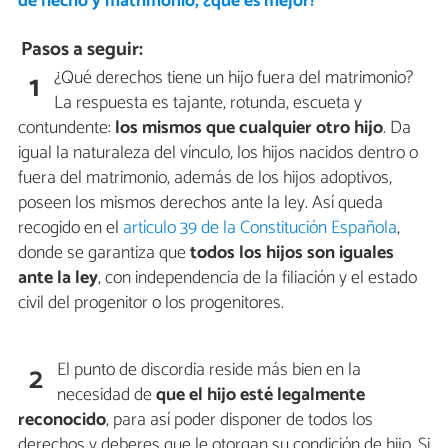
de hecho y matrimonio, ¿qué es mejor?
Pasos a seguir:
¿Qué derechos tiene un hijo fuera del matrimonio?
1
La respuesta es tajante, rotunda, escueta y
contundente:
los mismos que cualquier otro hijo
. Da
igual la naturaleza del vínculo, los hijos nacidos dentro o
fuera del matrimonio, además de los hijos adoptivos,
poseen los mismos derechos ante la ley. Así queda
recogido en el
artículo 39 de la Constitución Española
,
donde se garantiza que
todos los hijos son iguales
ante la ley
, con independencia de la filiación y el estado
civil del progenitor o los progenitores.
El punto de discordia reside más bien en la
2
necesidad de
que el hijo esté legalmente
reconocido
, para así poder disponer de todos los
derechos y deberes que le otorgan su condición de hijo. Si