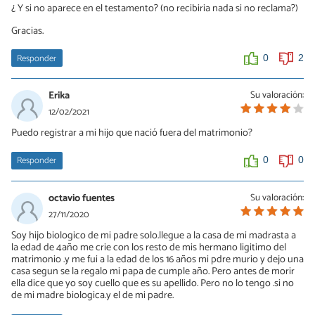
¿ Y si no aparece en el testamento? (no recibiria nada si no reclama?)
Gracias.
Responder
0
2
Erika
Su valoración:
12/02/2021
Puedo registrar a mi hijo que nació fuera del matrimonio?
Responder
0
0
octavio fuentes
Su valoración:
27/11/2020
Soy hijo biologico de mi padre solo.llegue a la casa de mi madrasta a
la edad de 4año me crie con los resto de mis hermano ligitimo del
matrimonio .y me fui a la edad de los 16 años mi pdre murio y dejo una
casa segun se la regalo mi papa de cumple año. Pero antes de morir
ella dice que yo soy cuello que es su apellido. Pero no lo tengo .si no
de mi madre biologica.y el de mi padre.