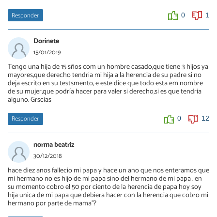
Responder
0
1
Dorinete
15/01/2019
Tengo una hija de 15 sños com un hombre casado,que tiene 3 hijos ya
mayores,que derecho tendría mi hija a la herencia de su padre si no
deja escrito en su testsmento, e este dice que todo esta em nombre
de su mujer,que podría hacer para valer si derecho,si es que tendria
alguno. Grscias
Responder
0
12
norma beatriz
30/12/2018
hace diez anos fallecio mi papa y hace un ano que nos enteramos que
mi hermano no es hijo de mi papa sino del hermano de mi papa . en
su momento cobro el 50 por ciento de la herencia de papa hoy soy
hija unica de mi papa que debiera hacer con la herencia que cobro mi
hermano por parte de mama''?