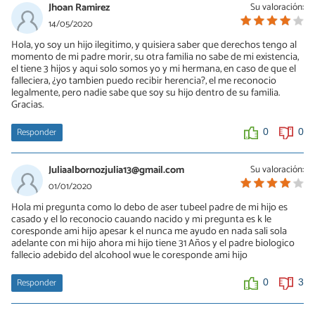
Jhoan Ramirez
Su valoración:
14/05/2020
Hola, yo soy un hijo ilegitimo, y quisiera saber que derechos tengo al
momento de mi padre morir, su otra familia no sabe de mi existencia,
el tiene 3 hijos y aqui solo somos yo y mi hermana, en caso de que el
falleciera, ¿yo tambien puedo recibir herencia?, el me reconocio
legalmente, pero nadie sabe que soy su hijo dentro de su familia.
Gracias.
Responder
0
0
Juliaalbornozjulia13@gmail.com
Su valoración:
01/01/2020
Hola mi pregunta como lo debo de aser tubeel padre de mi hijo es
casado y el lo reconocio cauando nacido y mi pregunta es k le
coresponde ami hijo apesar k el nunca me ayudo en nada sali sola
adelante con mi hijo ahora mi hijo tiene 31 Años y el padre biologico
fallecio adebido del alcohool wue le coresponde ami hijo
Responder
0
3