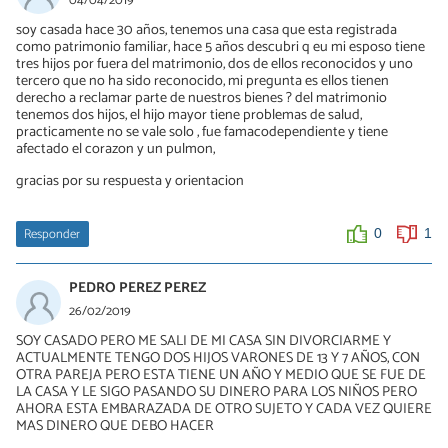
04/04/2019
soy casada hace 30 años, tenemos una casa que esta registrada
como patrimonio familiar, hace 5 años descubri q eu mi esposo tiene
tres hijos por fuera del matrimonio, dos de ellos reconocidos y uno
tercero que no ha sido reconocido, mi pregunta es ellos tienen
derecho a reclamar parte de nuestros bienes ? del matrimonio
tenemos dos hijos, el hijo mayor tiene problemas de salud,
practicamente no se vale solo , fue famacodependiente y tiene
afectado el corazon y un pulmon,
gracias por su respuesta y orientacion
Responder
0
1
PEDRO PEREZ PEREZ
26/02/2019
SOY CASADO PERO ME SALI DE MI CASA SIN DIVORCIARME Y
ACTUALMENTE TENGO DOS HIJOS VARONES DE 13 Y 7 AÑOS, CON
OTRA PAREJA PERO ESTA TIENE UN AÑO Y MEDIO QUE SE FUE DE
LA CASA Y LE SIGO PASANDO SU DINERO PARA LOS NIÑOS PERO
AHORA ESTA EMBARAZADA DE OTRO SUJETO Y CADA VEZ QUIERE
MAS DINERO QUE DEBO HACER