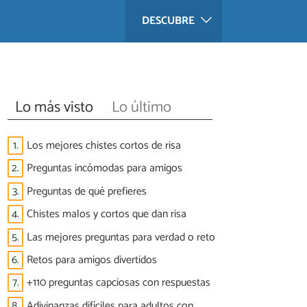
DESCUBRE
Lo más visto
Lo último
1.
Los mejores chistes cortos de risa
2.
Preguntas incómodas para amigos
3.
Preguntas de qué prefieres
4.
Chistes malos y cortos que dan risa
5.
Las mejores preguntas para verdad o reto
6.
Retos para amigos divertidos
7.
+110 preguntas capciosas con respuestas
8.
Adivinanzas difíciles para adultos con