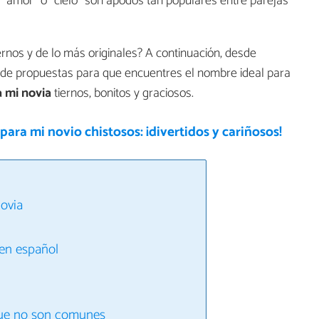
o", "amor" o "cielo" son apodos tan populares entre parejas
ernos y de lo más originales? A continuación, desde
e propuestas para que encuentres el nombre ideal para
 mi novia
tiernos, bonitos y graciosos.
ara mi novio chistosos: ¡divertidos y cariñosos!
novia
 en español
que no son comunes