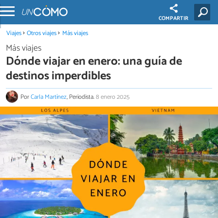
COMPARTIR
Viajes
Otros viajes
Más viajes
Más viajes
Dónde viajar en enero: una guía de
destinos imperdibles
Por
Carla Martínez
, Periodista.
8 enero 2025