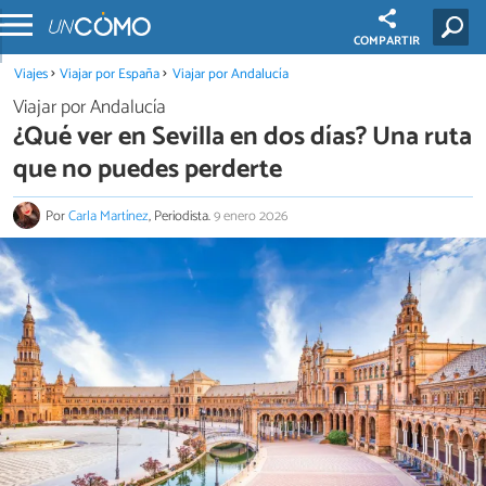
COMPARTIR
Viajes
Viajar por España
Viajar por Andalucía
Viajar por Andalucía
¿Qué ver en Sevilla en dos días? Una ruta
que no puedes perderte
Por
Carla Martínez
, Periodista.
9 enero 2026