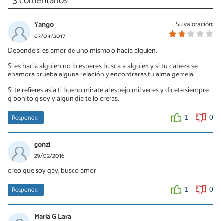
3 comentarios
Yango
Su valoración:
03/04/2017
Depende si es amor de uno mismo o hacia alguien.
Si es hacia alguien no lo esperes busca a alguien y si tu cabeza se
enamora prueba alguna relación y encontraras tu alma gemela.
Si te refieres asia ti bueno mirate al espejo mil veces y dicete siempre
q bonito q soy y algun día te lo creras.
Responder
1
0
gonzi
29/02/2016
creo que soy gay, busco amor
Responder
1
0
Maria G Lara