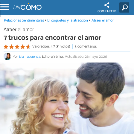
COMPARTIR
Relaciones Sentimentales
El coqueteo y la atracción
Atraer el amor
Atraer el amor
7 trucos para encontrar el amor
Valoración: 4.7 (31 votos)
3 comentarios
Por
Elia Tabuenca
, Editora Sénior.
Actualizado: 26 mayo 2026