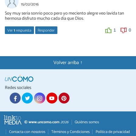
15/02/2016
Soy muy seria sonrio poco pero yo meciento alegre veo lavida tan
hermosa disfruto mucho cada dia que Dios.
Ver
1
respuesta
Responder
1
0
Yango
03/04/2017
Es la mejor forma " Disfrutar cada segundo q la vida nos da" pues
Volver arriba ↑
nunca se sabe cuando sera el ultimo ,la vida es una y se vive tal
cual sea el ultimo día.
1
0
Redes sociales
© www.uncomo.com
2026
Quiénes somos
Contacta con nosotros
Términos y Condiciones
Política de privacidad