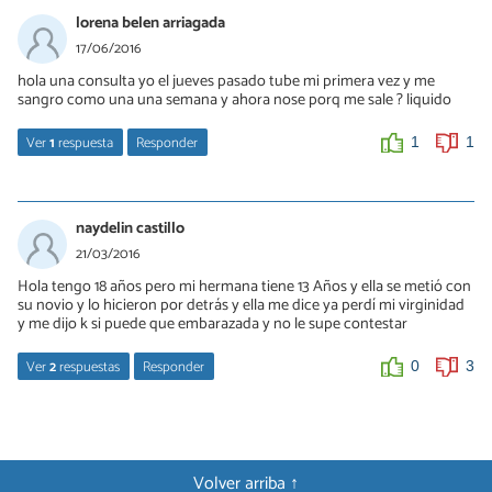
lorena belen arriagada
17/06/2016
hola una consulta yo el jueves pasado tube mi primera vez y me
sangro como una una semana y ahora nose porq me sale ? liquido
Ver
1
respuesta
Responder
1
1
Laura Ruiz
20/06/2016
naydelin castillo
Hola Lorena, puede ser que el sangrado te dure unos días pero
21/03/2016
tiene que ser poco abundante y sin producirte molestias. Si te
Hola tengo 18 años pero mi hermana tiene 13 Años y ella se metió con
duele o notas que no para de sangrarte, acude a un médico para
su novio y lo hicieron por detrás y ella me dice ya perdí mi virginidad
que te examine, puede que tengas alguna herida por dentro. Un
y me dijo k si puede que embarazada y no le supe contestar
saludo
Ver
2
respuestas
Responder
0
3
0
0
Laura Ruiz
22/03/2016
Hola Naydelin, con el sexo anal NO es posible quedarse
Volver arriba ↑