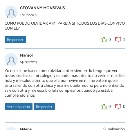
GEOVANNY MONSIVAIS
17/08/2019
COMO PUEDO OLVIDAR A MI PAREJA SI TODOS LOS DIAS CONVIVO
CON EL?
Responder
0
1
Marisol
14/07/2019
Yo no se que hacer como olvidar ami ex siempre lo tengo que ver
todos los dias en mi colegio y cuando mas intento no verlo el me dise
hola y me saluda siento que el amor revive en mi me entere que el
esta saliendo con otra chica y eso me duele mucho pero no entiendo
sale con otra y me escribio feliz cumpleaños cuando yo estaba
cumpliendo años
Ver
1
respuesta
Responder
0
0
Eli
12/01/2022
Milena
Su valoración: