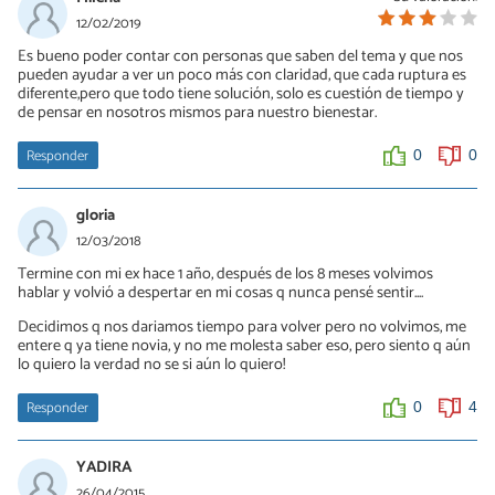
Creo que su saludo va mas por un tema de cariño y respeto por lo
12/02/2019
que hubo entre uds. y no porque quiera volver o complicarte. Eso
Es bueno poder contar con personas que saben del tema y que nos
finalmente habla bien de él ya que no desconoce la historia y la
pueden ayudar a ver un poco más con claridad, que cada ruptura es
recuerda con cariño. Animo que ya encontraras a alguien que
diferente,pero que todo tiene solución, solo es cuestión de tiempo y
comparta tus dias...y recuerda siempre guardar un pedacito de
de pensar en nosotros mismos para nuestro bienestar.
corazon para ti, para cuando tengas que volver a empezar.
Responder
0
0
0
0
gloria
12/03/2018
Termine con mi ex hace 1 año, después de los 8 meses volvimos
hablar y volvió a despertar en mi cosas q nunca pensé sentir....
Decidimos q nos dariamos tiempo para volver pero no volvimos, me
entere q ya tiene novia, y no me molesta saber eso, pero siento q aún
lo quiero la verdad no se si aún lo quiero!
Responder
0
4
YADIRA
26/04/2015