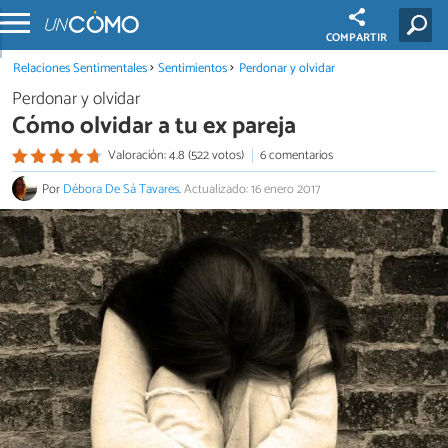
COMPARTIR
Relaciones Sentimentales
Sentimientos
Perdonar y olvidar
Perdonar y olvidar
Cómo olvidar a tu ex pareja
Valoración: 4.8 (522 votos)
6 comentarios
Por
Débora De Sá Tavares
.
Actualizado: 16 enero 2017