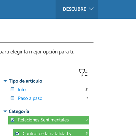
DESCUBRE
ara elegir la mejor opción para ti.
Tipo de artículo
Info
8
Paso a paso
1
Categoría
Relaciones Sentimentales
9
Control de la natalidad y
9