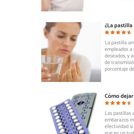
¿La pastill
La pastilla a
empleados a n
deseados, y
a
de transmisió
porcentaje de
Cómo dejar 
Las pastillas
embarazos má
efectividad
si
que es un tr