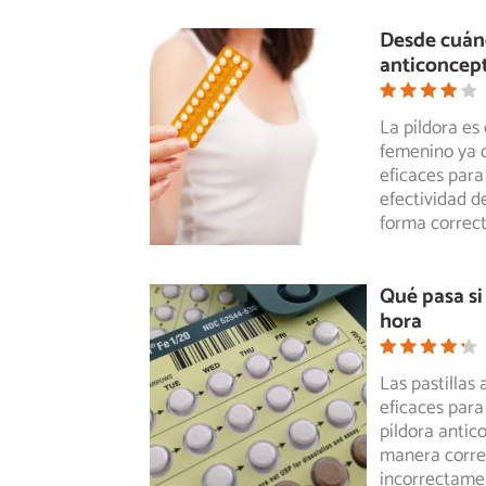
Desde cuánd
anticoncep
La píldora es
femenino ya q
eficaces
para 
efectividad 
forma correc
Qué pasa si
hora
Las pastillas
eficaces para
píldora
antico
manera corre
incorrectamen