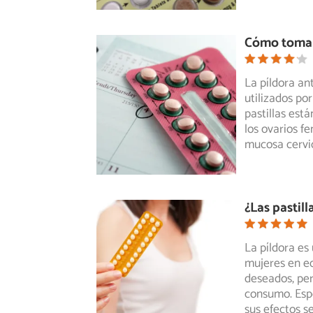
Cómo tomar 
La píldora an
utilizados po
pastillas
está
los ovarios f
mucosa cervic
¿Las pastil
La píldora e
mujeres en e
deseados, pe
consumo. Espe
sus efectos s