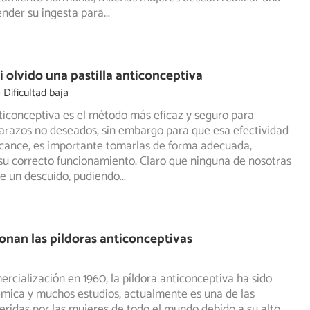
nder su ingesta para
...
i olvido una pastilla anticonceptiva
Dificultad baja
nticonceptiva es el método más eficaz y seguro para
arazos no deseados, sin embargo para que esa efectividad
cance, es importante tomarlas de forma adecuada,
u correcto funcionamiento. Claro que ninguna de nosotras
e un descuido, pudiendo
...
nan las píldoras anticonceptivas
rcialización en 1960, la píldora anticonceptiva ha sido
mica y muchos estudios, actualmente es una de las
eridas
por las mujeres de todo el mundo debido a su alto