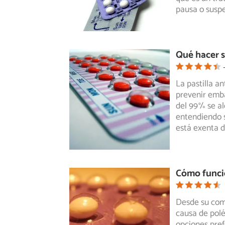
pausa o suspe
Qué hacer s
La pastilla a
prevenir emb
del 99%
se al
entendiendo s
está exenta d
Cómo funcio
Desde su come
causa de polé
opciones pref