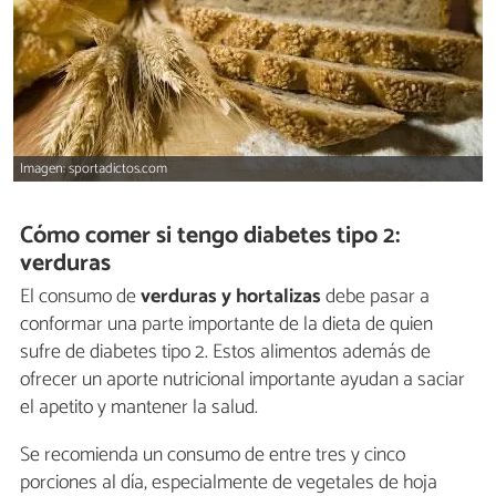
Imagen: sportadictos.com
Cómo comer si tengo diabetes tipo 2:
verduras
El consumo de
verduras y hortalizas
debe pasar a
conformar una parte importante de la dieta de quien
sufre de diabetes tipo 2. Estos alimentos además de
ofrecer un aporte nutricional importante ayudan a saciar
el apetito y mantener la salud.
Se recomienda un consumo de entre tres y cinco
porciones al día, especialmente de vegetales de hoja