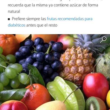
recuerda que la misma ya contiene azúcar de forma
natural
Prefiere siempre las
frutas recomendadas para
diabéticos
antes que el resto