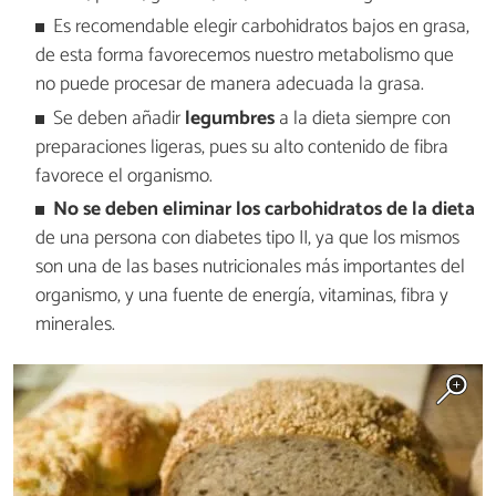
Es recomendable elegir carbohidratos bajos en grasa,
de esta forma favorecemos nuestro metabolismo que
no puede procesar de manera adecuada la grasa.
Se deben añadir
legumbres
a la dieta siempre con
preparaciones ligeras, pues su alto contenido de fibra
favorece el organismo.
No se deben eliminar los carbohidratos de la dieta
de una persona con diabetes tipo II, ya que los mismos
son una de las bases nutricionales más importantes del
organismo, y una fuente de energía, vitaminas, fibra y
minerales.