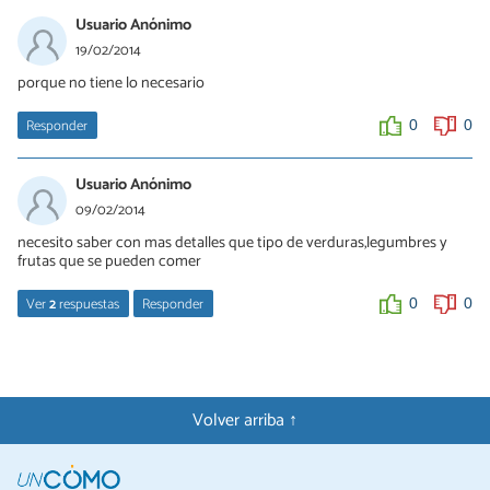
19/12/2015
Usuario Anónimo
Deberían decir cómo identificar las cantidades cuando lees las
19/02/2014
proporciones alimenticias vivo en Estados Unidos y es difícil
porque no tiene lo necesario
identificar así como cuantos carboddrtaos por día . Ami el doctor
me dijo no comer nada de pan de ningún tipo y galletas mucho
menos es aquí donde más me dificulta de cualquier manera
Responder
0
0
puedes comer un pedazo de pollo de la medida de tu mano y
media tasa de vegetales o frutas . Sandia piña y esos tienen
muchos niveles de azúcar
Usuario Anónimo
09/02/2014
0
0
necesito saber con mas detalles que tipo de verduras,legumbres y
frutas que se pueden comer
Ver
2
respuestas
Responder
0
0
nikolay
02/10/2014
por favor ocupo saber que puedo comer
Volver arriba ↑
0
0