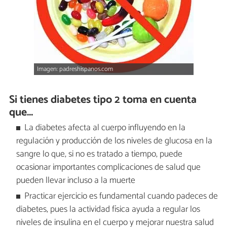
Imagen: padreshispanos.com
Si tienes diabetes tipo 2 toma en cuenta
que...
La diabetes afecta al cuerpo influyendo en la
regulación y producción de los niveles de glucosa en la
sangre lo que, si no es tratado a tiempo, puede
ocasionar importantes complicaciones de salud que
pueden llevar incluso a la muerte
Practicar ejercicio es fundamental cuando padeces de
diabetes, pues la actividad física ayuda a regular los
niveles de insulina en el cuerpo y mejorar nuestra salud