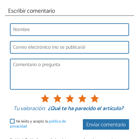
Escribir comentario
Tu valoración:
¿Qué te ha parecido el artículo?
He leído y acepto la
política de
Enviar comentario
privacidad