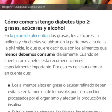
Imagen: frutasparadiabeticos.com
Cómo comer si tengo diabetes tipo 2:
grasas, azúcares y alcohol
En
la pirámide alimenticia
las grasas, los azúcares, la
bollería y chucherías se ubican en la parte más alta de la
la pirámide, lo que quiere decir que son los alimentos que
menos debemos consumir
diariamente. Cuando se
cuenta con diabetes esta recomendación es
especialmente importante. Por eso es necesario tomar
en cuenta que:
Los alimentos altos en grasa o azúcar refinado deben
evitarse en la medida de lo posible, pues no son bien
procesados por el organismo y afectan la producción de
insulina