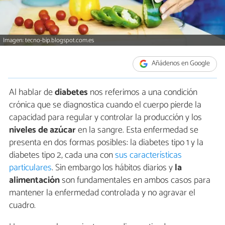
Imagen: tecno-bip.blogspot.com.es
Añádenos en Google
Al hablar de
diabetes
nos referimos a una condición
crónica que se diagnostica cuando el cuerpo pierde la
capacidad para regular y controlar la producción y los
niveles de azúcar
en la sangre. Esta enfermedad se
presenta en dos formas posibles: la diabetes tipo 1 y la
diabetes tipo 2, cada una con
sus características
particulares
. Sin embargo los hábitos diarios y
la
alimentación
son fundamentales en ambos casos para
mantener la enfermedad controlada y no agravar el
cuadro.