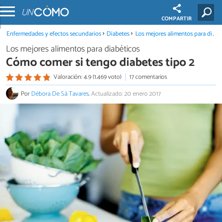
COMPARTIR
Enfermedades y efectos secundarios
Diabetes
Los mejores alimentos para diabéticos
Los mejores alimentos para diabéticos
Cómo comer si tengo diabetes tipo 2
Valoración: 4.9 (1.469 voto)
17 comentarios
Por
Débora De Sá Tavares
.
Actualizado: 20 enero 2017