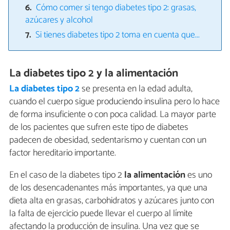
Cómo comer si tengo diabetes tipo 2: grasas,
azúcares y alcohol
Si tienes diabetes tipo 2 toma en cuenta que...
La diabetes tipo 2 y la alimentación
L
a diabetes tipo 2
se presenta en la edad adulta,
cuando el cuerpo sigue produciendo insulina pero lo hace
de forma insuficiente o con poca calidad. La mayor parte
de los pacientes que sufren este tipo de diabetes
padecen de obesidad, sedentarismo y cuentan con un
factor hereditario importante.
En el caso de la diabetes tipo 2
la alimentación
es uno
de los desencadenantes más importantes, ya que una
dieta alta en grasas, carbohidratos y azúcares junto con
la falta de ejercicio puede llevar el cuerpo al límite
afectando la producción de insulina. Una vez que se