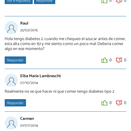
Ver
1
respuesta
Responder
0
0
Alvaro Gonzalez saenz
11/01/2016
Raul
Me Gustaria saber si hay algun programa que facilite obtener las
25/02/2015
tirillas y glucometro son muy costosos
Hola tengo diabetes 2. cuando me chequeo el azucar antes de comer,
esta alta como en 151 y me siento como un poco mal. Deberia comer
0
0
algo en ese momento?
Responder
0
0
Elba Maria Lambrescht
07/10/2014
Realmente no se que hacer ni que comer tengo diabetes tipo 2
Responder
0
0
Carmen
01/07/2014