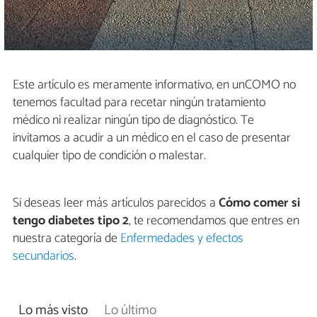
Este artículo es meramente informativo, en unCOMO no
tenemos facultad para recetar ningún tratamiento
médico ni realizar ningún tipo de diagnóstico. Te
invitamos a acudir a un médico en el caso de presentar
cualquier tipo de condición o malestar.
Si deseas leer más artículos parecidos a
Cómo comer si
tengo diabetes tipo 2
, te recomendamos que entres en
nuestra categoría de
Enfermedades y efectos
secundarios
.
Lo más visto
Lo último