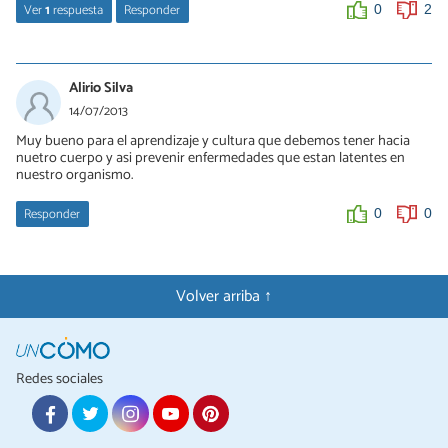
Ver
1
respuesta
Responder
0
2
cristina mejia espejel
05/09/2014
Alirio Silva
pero cual es el tratamiento
14/07/2013
Muy bueno para el aprendizaje y cultura que debemos tener hacia
0
0
nuetro cuerpo y asi prevenir enfermedades que estan latentes en
nuestro organismo.
Responder
0
0
Volver arriba ↑
Redes sociales