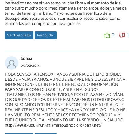
los medicos no me sirven tomo mucha fibra y al momento de ir al
baño sufro mucho porq imediatamente siento ardor, dolor ya me da
temor de tener q ir al baño. Ya yo no se que hacer lloro de la
desesperacion para esto es un carma.diario necesito saber como
eliminarlas por completo por favor gracias
Ver
1
respuesta
Responder
0
1
Nicolas
17/06/2016
Sofíaa
Marisol, cuidate con las comidas y hace ejercicio urgente!!!!
09/02/2014
HOLA, SOY SOFÍA.TENGO 34 AÑOS Y SUFRÍA DE HEMORROIDES
0
0
DESDE HACÍA YA AÑOS. AUNQUE SIEMPRE HE SIDO ESCÉPTICA A
INFORMACIONES DE INTERNET, HE BUSCADO INFORMACIÓN
PARA SABER CÓMO CURARME, Y SI BIEN ALGUNOS
TRATAMIENTOS ME HAN SERVIDO, A POCO PLAZA ME VOLVÍAN.
LOS QUE PADECEMOS DE ESTE MAL SABEMOS LO DOLOROSAS Q
SON. BUSCANDO POR INTERNET ENCONTRÉ UN MATERIAL QUE
REALMENTE ME RESULTÓ Y HACE YA 1 AÑO Y MEDIO QUE NO ME
HAN VUELTO. REALMENTE SE LOS RECOMIENDO PORQUE A MI
FUE LO ÚNICO QUE AL MOMENTO ME HA SERVIDO. UN SALUDO
http://9593f3upu5lr6n5fni3m1rep2s.hop.clickbank.net/