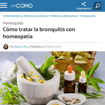
COMPARTIR
Enfermedades y efectos secundarios
Medicinas alternativas
Homeopatía
Homeopatía
Cómo tratar la bronquitis con
homeopatía
Por
Beatriz Ruiz
, Periodista.
28 febrero 2017