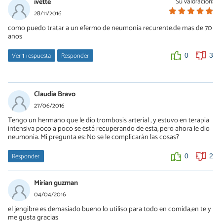
ivette
Su valoración:
28/11/2016
como puedo tratar a un efermo de neumonia recurente.de mas de 70
anos
Ver
1
respuesta
Responder
0
3
Borja Lopez
28/11/2016
Claudia Bravo
Hola Ivette, en este otro artículo te descubrimos algunos
27/06/2016
remedios caseros para la neumonía pero lo más recomendable es
Tengo un hermano que le dio trombosis arterial , y estuvo en terapia
que acudas a un médico para que le den el mejor tratamiento:
intensiva poco a poco se está recuperando de esta, pero ahora le dio
http://salud.uncomo.com/articulo/como-tratar-la-neumonia-
neumonía. Mi pregunta es: No se le complicarán las cosas?
con-remedios-caseros-25207.html
Saludos
Responder
0
2
0
1
Mirian guzman
04/04/2016
el jengibre es demasiado bueno lo utiliso para todo en comida,en te y
me gusta gracias