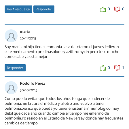
Ver
1
respuesta
Responder
0
0
Borja Lopez
05/04/2016
maria
Sí Mirian, la verdad es que tiene muchas propiedades curativas, si
20/11/2015
quieres conocerlas todas aquí te pasamos un enlace con un
Soy maria mi hijo tiene neomonia se la detctaron el jueves ledieron
artículo sobre este tema:
este medicamento predinasolone y azithromycin pero tose mucho
http://salud.uncomo.com/articulo/cuales-son-las-propiedades-
como sabe ya esta mejor
del-jengibre-15421.html
Saludos :)
Responder
0
1
0
1
Rodolfo Perez
30/10/2015
Como puedo evitar que todos los años tenga que padecer de
pulmonía,me la cura el médico y al otro año vuelvo a tener
pulmonía,pienso que pueda yo tener el sistema inmunológico muy
débil que cada año cuando cambia el tiempo me enfermo de
pulmonía.Yo resido en el Estado de New Jersey donde hay frecuentes
cambios de tiempo.