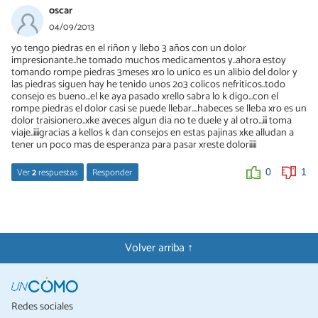
26/12/2016
oscar
Sara:
04/09/2013
eso va a depender de que estan formado tus calculos, no todos
yo tengo piedras en el riñon y llebo 3 años con un dolor
son iguales, por el momento hasta que no sepas de que tratan, lo
impresionante..he tomado muchos medicamentos y..ahora estoy
mejor es tomar una buena cantidad de agua (no envasada)
tomando rompe piedras 3meses xro lo unico es un alibio del dolor y
comer carnes magras, tipo pollo, pavo, pescado y verduras..
las piedras siguen hay he tenido unos 2o3 colicos nefriticos..todo
suerte.
consejo es bueno...el ke aya pasado xrello sabra lo k digo...con el
rompe piedras el dolor casi se puede llebar....habeces se lleba xro es un
dolor traisionero..xke aveces algun dia no te duele y al otro...¡¡¡ toma
0
0
viaje..¡¡¡¡gracias a kellos k dan consejos en estas pajinas xke alludan a
tener un poco mas de esperanza para pasar xreste dolor¡¡¡¡¡
Ver
2
respuestas
Responder
0
1
rafael gonzalez
06/03/2016
lo mejor son los llamados bebebdisos cual quiera q recomiendas
Volver arriba ↑
es bueno or ejemlo vever dos cervezas tibias eso y q los desase yo
estoy tomando me cae bien anula el dolor
0
0
Redes sociales