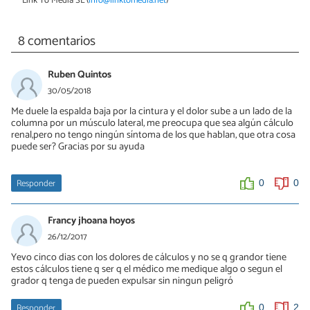
Link To Media SL (
info@linktomedia.net
)
8 comentarios
Ruben Quintos
30/05/2018
Me duele la espalda baja por la cintura y el dolor sube a un lado de la
columna por un músculo lateral, me preocupa que sea algún cálculo
renal,pero no tengo ningún síntoma de los que hablan, que otra cosa
puede ser? Gracias por su ayuda
Responder
0
0
Francy jhoana hoyos
26/12/2017
Yevo cinco dias con los dolores de cálculos y no se q grandor tiene
estos cálculos tiene q ser q el médico me medique algo o segun el
grador q tenga de pueden expulsar sin ningun peligró
Responder
0
2