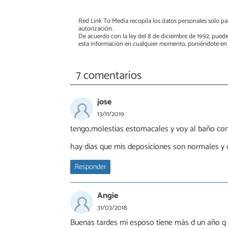
Red Link To Media recopila los datos personales solo par
autorización.
De acuerdo con la ley del 8 de diciembre de 1992, puede
esta información en cualquier momento, poniéndote en 
7 comentarios
jose
13/11/2019
tengo,molestias estomacales y voy al baño con
hay dias que mis deposiciones son normales y 
Responder
Angie
31/03/2018
Buenas tardes mi esposo tiene más d un año q 