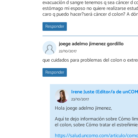
evacuación d sangre tenemos q sea cáncer d c
estómago mi esposo no quiere realizarse estudi
caro q puedo hacer?será cáncer d colon? A dón
Responder
joege adelmo jimenez gordillo
22/10/2017
que cuidados para problemas del colon o extre
Responder
Irene Juste (Editor/a de unCO
23/10/2017
Hola joege adelmo jimenez,
Aquí te dejo información sobre Cómo lim
el colon, sobre Cómo tratar el estreñimi
https://salud.uncomo.com/articulo/como