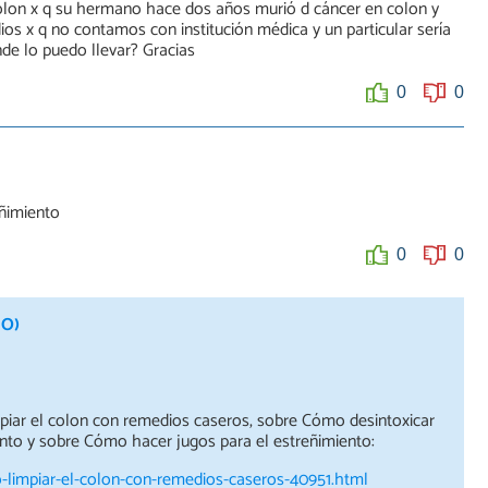
olon x q su hermano hace dos años murió d cáncer en colon y
os x q no contamos con institución médica y un particular sería
de lo puedo llevar? Gracias
0
0
ñimiento
0
0
MO)
piar el colon con remedios caseros, sobre Cómo desintoxicar
ento y sobre Cómo hacer jugos para el estreñimiento:
-limpiar-el-colon-con-remedios-caseros-40951.html